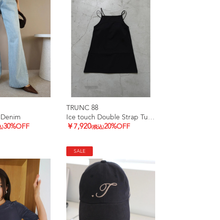
TRUNC 88
 Denim
Ice touch Double Strap Tunic
30%OFF
￥7,920
20%OFF
込)
(税込)
SALE