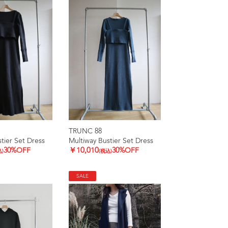
TRUNC 88
tier Set Dress
Multiway Bustier Set Dress
30%OFF
￥10,010
30%OFF
込)
(税込)
SALE