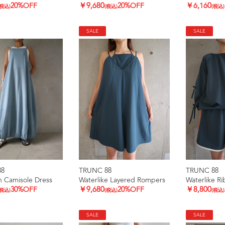
20%OFF
￥9,680
20%OFF
￥6,160
(税込)
(税込)
(税込)
SALE
SALE
88
TRUNC 88
TRUNC 88
h Camisole Dress
Waterlike Layered Rompers
Waterlike Ri
30%OFF
￥9,680
20%OFF
￥8,800
(税込)
(税込)
(税込)
SALE
SALE