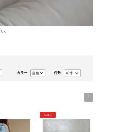
さい。
カラー
件数
1
SALE