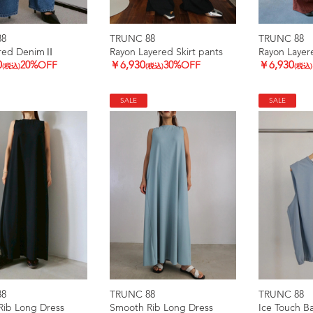
88
TRUNC 88
TRUNC 88
ared DenimⅡ
Rayon Layered Skirt pants
Rayon Layere
0
20%OFF
￥6,930
30%OFF
￥6,930
(税込)
(税込)
(税込)
SALE
SALE
88
TRUNC 88
TRUNC 88
Rib Long Dress
Smooth Rib Long Dress
Ice Touch Ba