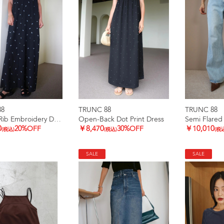
88
TRUNC 88
TRUNC 88
Smooth Rib Embroidery Dress
Open-Back Dot Print Dress
Semi Flared
0
20%OFF
￥8,470
30%OFF
￥10,010
(税込)
(税込)
(税
SALE
SALE