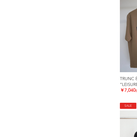
TRUNC 
”LEISUR
￥7,040
SALE