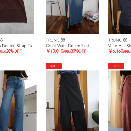
88
TRUNC 88
TRUNC 88
Ice touch Double Strap Tunic
Cross Waist Denim Skirt
Velor Half S
20%OFF
￥10,010
30%OFF
￥6,160
(税込)
(税込)
(税込)
SALE
SALE