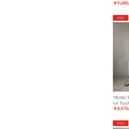
￥9,680
SALE
TRUNC 
Ice Touc
￥8,470
SALE