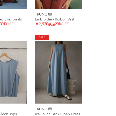
TRUNC 88
d Skirt pants
Embroidery Ribbon Vest
30%OFF
￥7,920
20%OFF
(税込)
SALE
TRUNC 88
lloon Tops
Ice Touch Back Open Dress