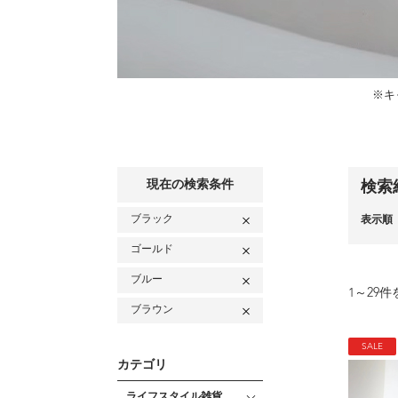
※キ
現在の検索条件
検索
ブラック
表示順
ゴールド
ブルー
1
～
29
件
ブラウン
SALE
カテゴリ
ライフスタイル雑貨