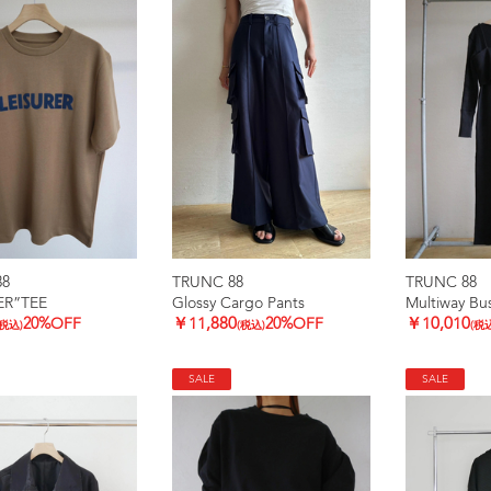
88
TRUNC 88
TRUNC 88
ER”TEE
Glossy Cargo Pants
Multiway Bus
20%OFF
￥11,880
20%OFF
￥10,010
(税込)
(税込)
(税
SALE
SALE