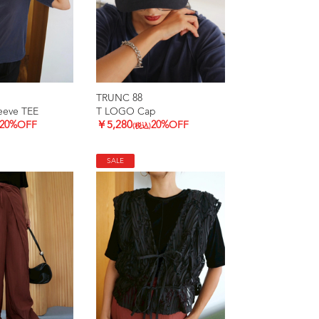
TRUNC 88
leeve TEE
T LOGO Cap
20%OFF
￥5,280
20%OFF
(税込)
SALE