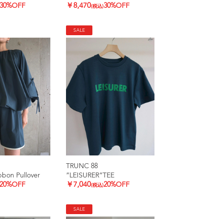
30%OFF
￥8,470
30%OFF
(税込)
SALE
TRUNC 88
bbon Pullover
”LEISURER”TEE
20%OFF
￥7,040
20%OFF
(税込)
SALE