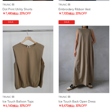
TRUNC 88
TRUNC 88
Dot Print Utility Shorts
Embroidery Ribbon Vest
￥
7,480
20%OFF
￥
7,920
20%OFF
(税込)
(税込)
SALE
SALE
TRUNC 88
TRUNC 88
Ice Touch Balloon Tops
Ice Touch Back Open Dress
￥
6,160
30%OFF
￥
8,470
30%OFF
(税込)
(税込)