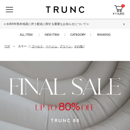
8
¥ 114,855
≪令和8年熊本地震に伴う配送に関する重要なお知らせについて≫
ALL ITEM
NEW ITEM
CATEGORY
RANKING
TOP
カラー：[
ゴールド
,
ベージュ
,
グリーン
,
その他
]