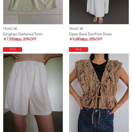
TRUNC 88
TRUNC 88
Gingham Gathered Tunic
Open-Back Dot Print Dress
￥
7,920
20%OFF
￥
9,680
20%OFF
(税込)
(税込)
SALE
SALE