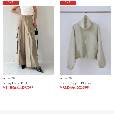
SALE
SALE
TRUNC 88
TRUNC 88
Glossy Cargo Pants
Sheer Cropped Blouson
￥
11,880
20%OFF
￥
7,920
20%OFF
(税込)
(税込)