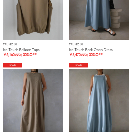
TRUNC 88
TRUNC 88
Ice Touch Balloon Tops
Ice Touch Back Open Dress
￥
6,160
30%OFF
￥
8,470
30%OFF
(税込)
(税込)
SALE
SALE