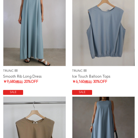
TRUNC 88
TRUNC 88
Smooth Rib Long Dress
Ice Touch Balloon Tops
￥
9,680
20%OFF
￥
6,160
30%OFF
(税込)
(税込)
SALE
SALE