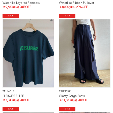
Waterlike Layered Rompers
Waterlike Ribbon Pullover
￥
9,680
20%OFF
￥
8,800
20%OFF
(税込)
(税込)
SALE
SALE
TRUNC 88
TRUNC 88
”LEISURER”TEE
Glossy Cargo Pants
￥
7,040
20%OFF
￥
11,880
20%OFF
(税込)
(税込)
SALE
SALE