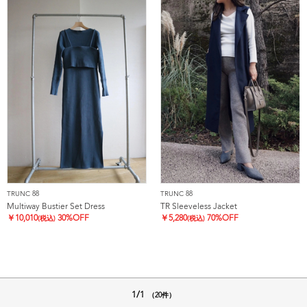
TRUNC 88
TRUNC 88
Multiway Bustier Set Dress
TR Sleeveless Jacket
￥
10,010
30%OFF
￥
5,280
70%OFF
(税込)
(税込)
1/1
（20件）