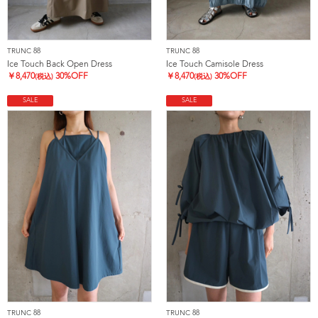
TRUNC 88
TRUNC 88
Ice Touch Back Open Dress
Ice Touch Camisole Dress
￥
8,470
30%OFF
￥
8,470
30%OFF
(税込)
(税込)
SALE
SALE
TRUNC 88
TRUNC 88