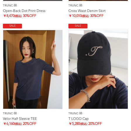
TRUNC 88
TRUNC 88
Open-Back Dot Print Dress
Cross Waist Denim Skirt
￥
8,470
30%OFF
￥
10,010
30%OFF
(税込)
(税込)
SALE
SALE
TRUNC 88
TRUNC 88
Velor Half Sleeve TEE
T LOGO Cap
￥
6,160
20%OFF
￥
5,280
20%OFF
(税込)
(税込)