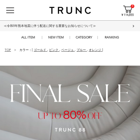
8
¥ 114,855
≪令和8年熊本地震に伴う配送に関する重要なお知らせについて≫
ALL ITEM
NEW ITEM
CATEGORY
RANKING
TOP
カラー：[
ゴールド
,
ピンク
,
ベージュ
,
ブルー
,
オレンジ
]