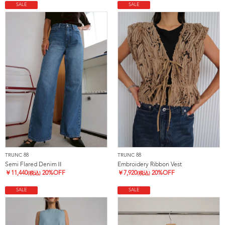
SALE
SALE
TRUNC 88
TRUNC 88
Semi Flared DenimⅡ
Embroidery Ribbon Vest
￥
11,440
20%OFF
￥
7,920
20%OFF
(税込)
(税込)
SALE
SALE