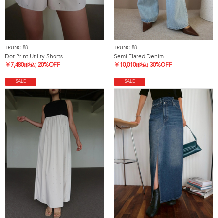
TRUNC 88
TRUNC 88
Dot Print Utility Shorts
Semi Flared Denim
￥
7,480
20%OFF
￥
10,010
30%OFF
(税込)
(税込)
SALE
SALE