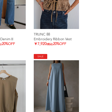
TRUNC 88
d DenimⅡ
Embroidery Ribbon Vest
20%OFF
￥7,920
20%OFF
込)
(税込)
SALE