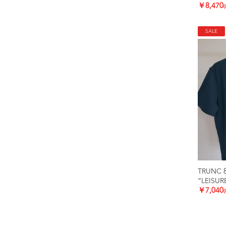
￥8,470
SALE
TRUNC 
”LEISUR
￥7,040