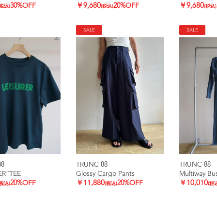
30%OFF
￥9,680
20%OFF
￥9,680
(税込)
(税込)
(税込)
SALE
SALE
88
TRUNC 88
TRUNC 88
ER”TEE
Glossy Cargo Pants
Multiway Bus
20%OFF
￥11,880
20%OFF
￥10,010
(税込)
(税込)
(税