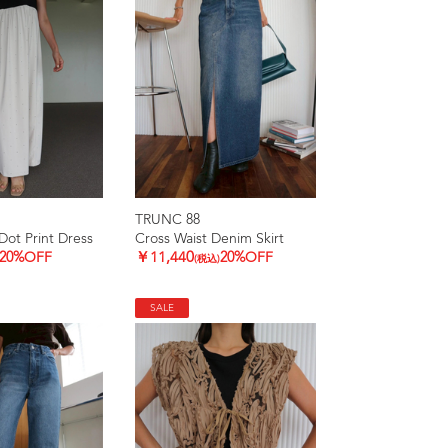
TRUNC 88
ot Print Dress
Cross Waist Denim Skirt
20%OFF
￥11,440
20%OFF
(税込)
SALE