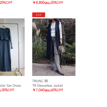
20%OFF
￥8,800
20%OFF
(税込)
SALE
TRUNC 88
tier Set Dress
TR Sleeveless Jacket
30%OFF
￥7,040
60%OFF
込)
(税込)