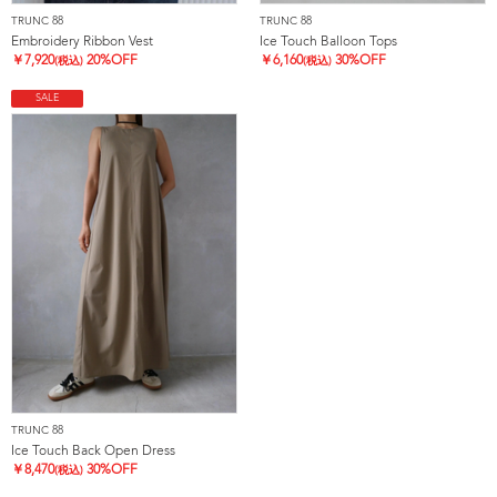
TRUNC 88
TRUNC 88
Embroidery Ribbon Vest
Ice Touch Balloon Tops
￥
7,920
20%OFF
￥
6,160
30%OFF
(税込)
(税込)
SALE
TRUNC 88
Ice Touch Back Open Dress
￥
8,470
30%OFF
(税込)