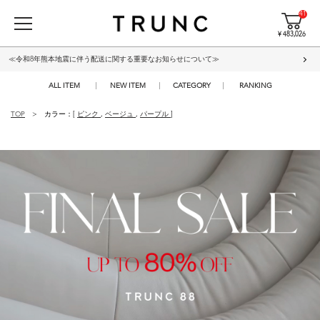
41
¥ 483,026
≪令和8年熊本地震に伴う配送に関する重要なお知らせについて≫
ALL ITEM
NEW ITEM
CATEGORY
RANKING
TOP
カラー：[
ピンク
,
ベージュ
,
パープル
]