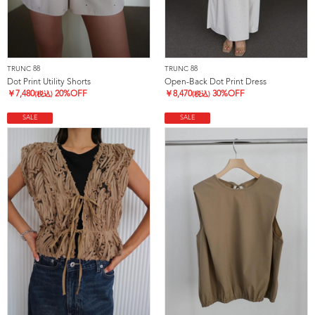
TRUNC 88
TRUNC 88
Dot Print Utility Shorts
Open-Back Dot Print Dress
￥
7,480
20%OFF
￥
8,470
30%OFF
(税込)
(税込)
SALE
SALE