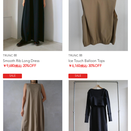
TRUNC 88
TRUNC 88
Smooth Rib Long Dress
Ice Touch Balloon Tops
￥
9,680
20%OFF
￥
6,160
30%OFF
(税込)
(税込)
SALE
SALE