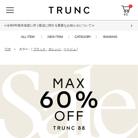
0
¥ 0
≪令和8年熊本地震に伴う配送に関する重要なお知らせについて≫
ALL ITEM
NEW ITEM
CATEGORY
RANKING
TOP
カラー：[
ブラック
,
オレンジ
,
ベージュ
]