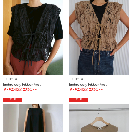
TRUNC 88
TRUNC 88
Embroidery Ribbon Vest
Embroidery Ribbon Vest
￥
7,920
20%OFF
￥
7,920
20%OFF
(税込)
(税込)
SALE
SALE