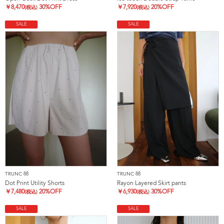
￥
8,470
30%OFF
￥
7,920
20%OFF
(税込)
(税込)
SALE
SALE
TRUNC 88
TRUNC 88
Dot Print Utility Shorts
Rayon Layered Skirt pants
￥
7,480
20%OFF
￥
6,930
30%OFF
(税込)
(税込)
SALE
SALE