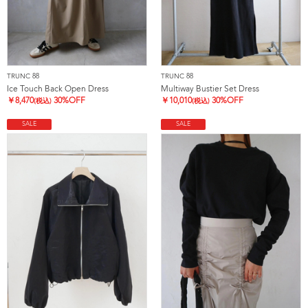
TRUNC 88
TRUNC 88
Ice Touch Back Open Dress
Multiway Bustier Set Dress
￥
8,470
30%OFF
￥
10,010
30%OFF
(税込)
(税込)
SALE
SALE