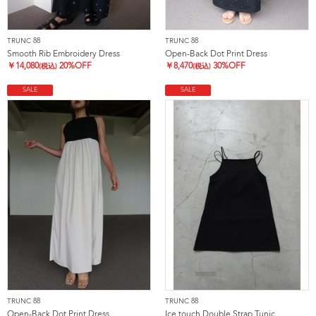
TRUNC 88
TRUNC 88
Smooth Rib Embroidery Dress
Open-Back Dot Print Dress
￥
14,080
20%OFF
￥
8,470
30%OFF
(税込)
(税込)
SALE
SALE
TRUNC 88
TRUNC 88
Open-Back Dot Print Dress
Ice touch Double Strap Tunic