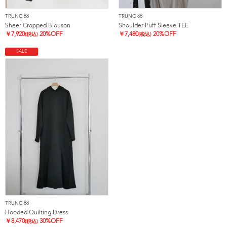
TRUNC 88
TRUNC 88
Sheer Cropped Blouson
Shoulder Puff Sleeve TEE
￥
7,920
20%OFF
￥
7,480
20%OFF
(税込)
(税込)
SALE
TRUNC 88
Hooded Quilting Dress
￥
8,470
30%OFF
(税込)