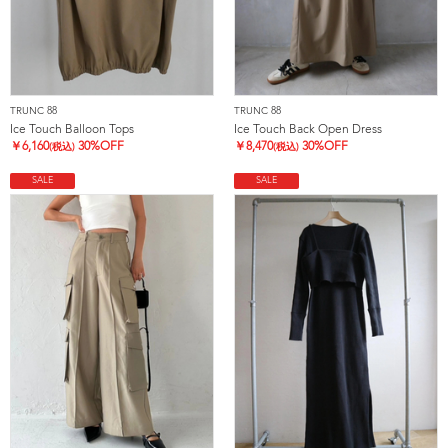
TRUNC 88
TRUNC 88
Ice Touch Balloon Tops
Ice Touch Back Open Dress
￥
6,160
30%OFF
￥
8,470
30%OFF
(税込)
(税込)
SALE
SALE