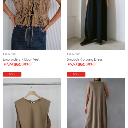
TRUNC 88
TRUNC 88
Embroidery Ribbon Vest
Smooth Rib Long Dress
￥
7,920
20%OFF
￥
9,680
20%OFF
(税込)
(税込)
SALE
SALE