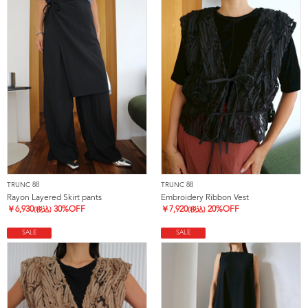
TRUNC 88
TRUNC 88
Rayon Layered Skirt pants
Embroidery Ribbon Vest
￥
6,930
30%OFF
￥
7,920
20%OFF
(税込)
(税込)
SALE
SALE