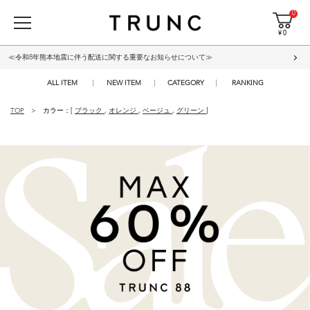
0
¥ 0
≪令和8年熊本地震に伴う配送に関する重要なお知らせについて≫
ALL ITEM
NEW ITEM
CATEGORY
RANKING
TOP
カラー：[
ブラック
,
オレンジ
,
ベージュ
,
グリーン
]