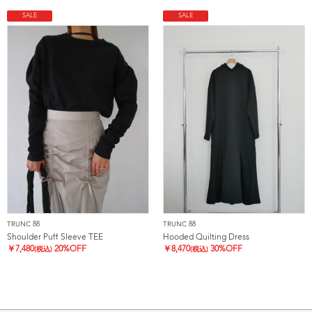
SALE
SALE
TRUNC 88
TRUNC 88
Shoulder Puff Sleeve TEE
Hooded Quilting Dress
￥
7,480
20%OFF
￥
8,470
30%OFF
(税込)
(税込)