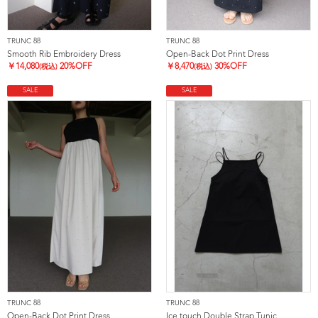
TRUNC 88
TRUNC 88
Smooth Rib Embroidery Dress
Open-Back Dot Print Dress
￥
14,080
20%OFF
￥
8,470
30%OFF
(税込)
(税込)
SALE
SALE
TRUNC 88
TRUNC 88
Open-Back Dot Print Dress
Ice touch Double Strap Tunic