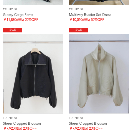
TRUNC 88
TRUNC 88
Glossy Cargo Pants
Multiway Bustier Set Dress
￥
11,880
20%OFF
￥
10,010
30%OFF
(税込)
(税込)
SALE
SALE
TRUNC 88
TRUNC 88
Sheer Cropped Blouson
Sheer Cropped Blouson
￥
7,920
20%OFF
￥
7,920
20%OFF
(税込)
(税込)