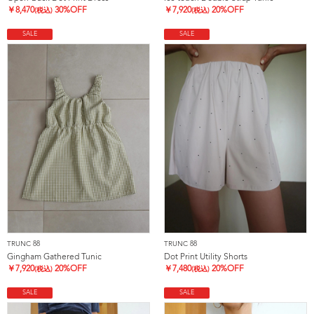
￥
8,470
30%OFF
￥
7,920
20%OFF
(税込)
(税込)
SALE
SALE
TRUNC 88
TRUNC 88
Gingham Gathered Tunic
Dot Print Utility Shorts
￥
7,920
20%OFF
￥
7,480
20%OFF
(税込)
(税込)
SALE
SALE