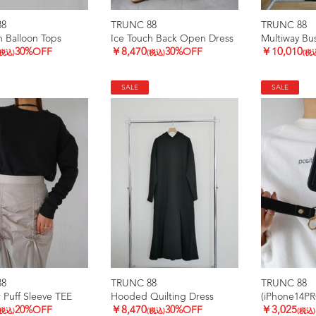
88
TRUNC 88
TRUNC 88
h Balloon Tops
Ice Touch Back Open Dress
Multiway Bus
30%OFF
￥8,470
30%OFF
￥10,010
(税込)
(税込)
(税
SALE
SALE
88
TRUNC 88
TRUNC 88
 Puff Sleeve TEE
Hooded Quilting Dress
20%OFF
￥8,470
30%OFF
￥3,025
(税込)
(税込)
(税込)