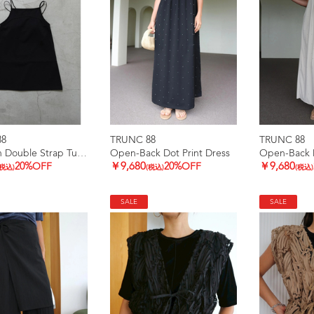
88
TRUNC 88
TRUNC 88
Ice touch Double Strap Tunic
Open-Back Dot Print Dress
Open-Back D
20%OFF
￥9,680
20%OFF
￥9,680
(税込)
(税込)
(税込)
SALE
SALE