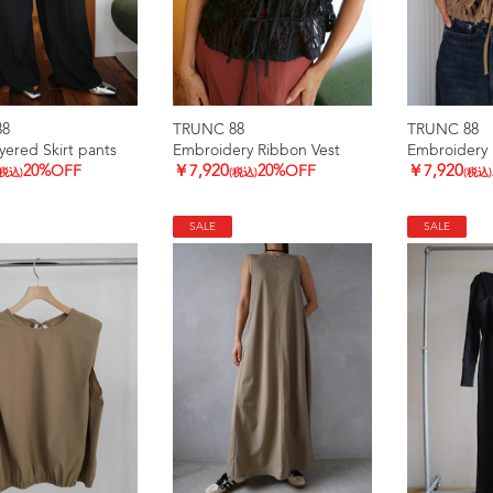
88
TRUNC 88
TRUNC 88
yered Skirt pants
Embroidery Ribbon Vest
Embroidery 
20%OFF
￥7,920
20%OFF
￥7,920
(税込)
(税込)
(税込)
SALE
SALE