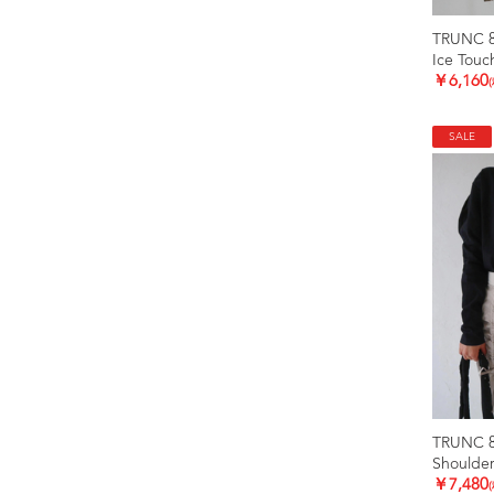
TRUNC 
Ice Touc
￥6,160
SALE
TRUNC 
Shoulder
￥7,480