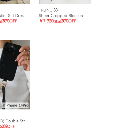
TRUNC 88
tier Set Dress
Sheer Cropped Blouson
30%OFF
￥7,920
20%OFF
込)
(税込)
(iPhone14PRO) Double Strap iPhone Case
50%OFF