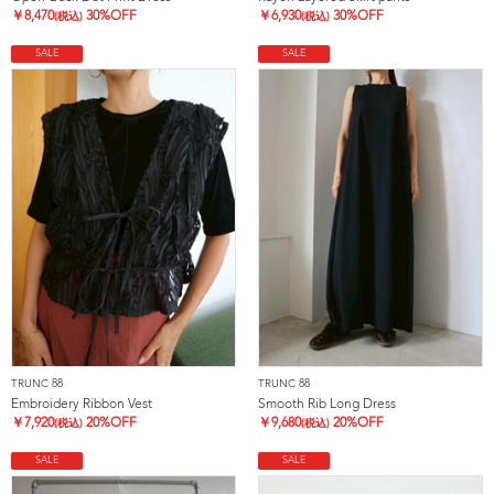
￥
8,470
30%OFF
￥
6,930
30%OFF
(税込)
(税込)
SALE
SALE
TRUNC 88
TRUNC 88
Embroidery Ribbon Vest
Smooth Rib Long Dress
￥
7,920
20%OFF
￥
9,680
20%OFF
(税込)
(税込)
SALE
SALE