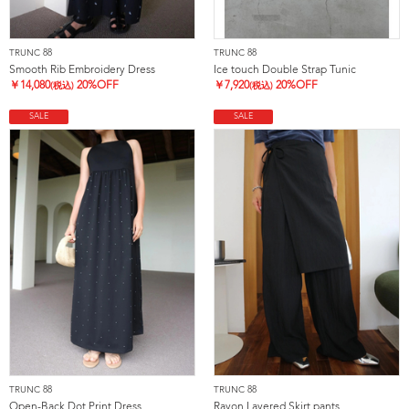
TRUNC 88
TRUNC 88
Smooth Rib Embroidery Dress
Ice touch Double Strap Tunic
￥
14,080
20%OFF
￥
7,920
20%OFF
(税込)
(税込)
SALE
SALE
TRUNC 88
TRUNC 88
Open-Back Dot Print Dress
Rayon Layered Skirt pants