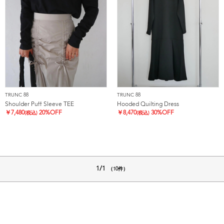
TRUNC 88
TRUNC 88
Shoulder Puff Sleeve TEE
Hooded Quilting Dress
￥
7,480
20%OFF
￥
8,470
30%OFF
(税込)
(税込)
1/1
（10件）