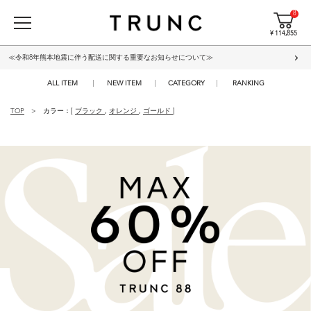
8
¥ 114,855
≪令和8年熊本地震に伴う配送に関する重要なお知らせについて≫
ALL ITEM
NEW ITEM
CATEGORY
RANKING
TOP
カラー：[
ブラック
,
オレンジ
,
ゴールド
]