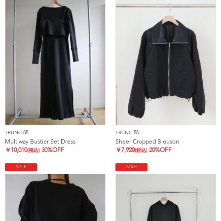
TRUNC 88
TRUNC 88
Multiway Bustier Set Dress
Sheer Cropped Blouson
￥
10,010
30%OFF
￥
7,920
20%OFF
(税込)
(税込)
SALE
SALE