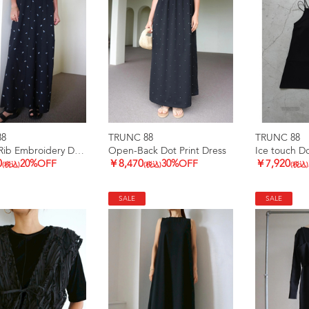
88
TRUNC 88
TRUNC 88
Smooth Rib Embroidery Dress
Open-Back Dot Print Dress
0
20%OFF
￥8,470
30%OFF
￥7,920
(税込)
(税込)
(税込)
SALE
SALE