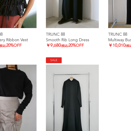
88
TRUNC 88
TRUNC 88
ry Ribbon Vest
Smooth Rib Long Dress
Multiway Bus
20%OFF
￥9,680
20%OFF
￥10,010
(税込)
(税込)
(税
SALE