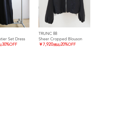
TRUNC 88
tier Set Dress
Sheer Cropped Blouson
30%OFF
￥7,920
20%OFF
込)
(税込)