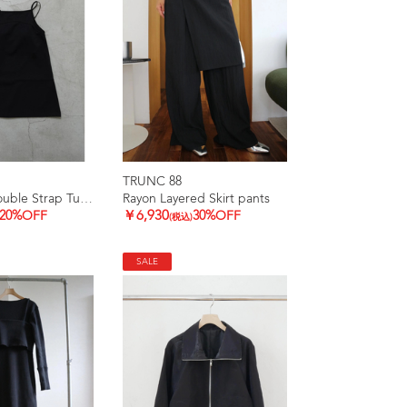
TRUNC 88
Ice touch Double Strap Tunic
Rayon Layered Skirt pants
20%OFF
￥6,930
30%OFF
(税込)
SALE