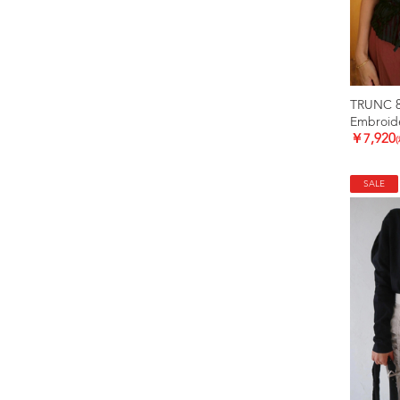
TRUNC 
Embroide
￥7,920
SALE