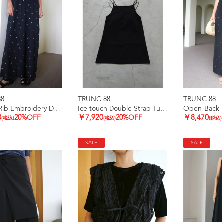
88
TRUNC 88
TRUNC 88
Smooth Rib Embroidery Dress
Ice touch Double Strap Tunic
Open-Back D
0
20%OFF
￥7,920
20%OFF
￥8,470
(税込)
(税込)
(税込)
SALE
SALE