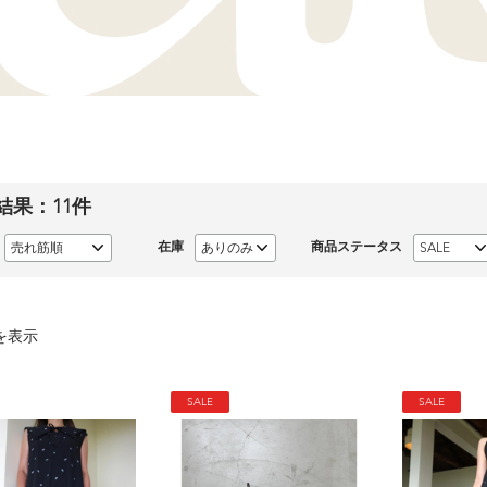
結果：
11
件
在庫
商品ステータス
を表示
SALE
SALE