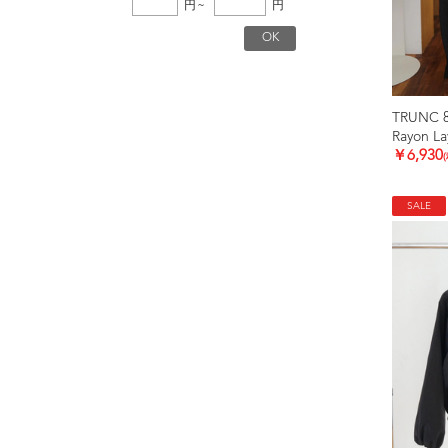
円
~
円
TRUNC 
Rayon La
￥6,930
SALE