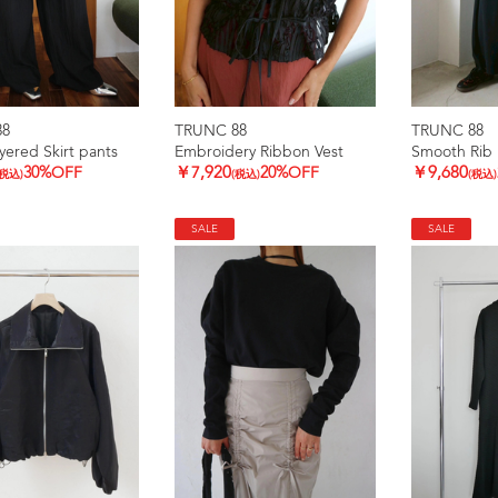
88
TRUNC 88
TRUNC 88
yered Skirt pants
Embroidery Ribbon Vest
Smooth Rib 
30%OFF
￥7,920
20%OFF
￥9,680
(税込)
(税込)
(税込)
SALE
SALE