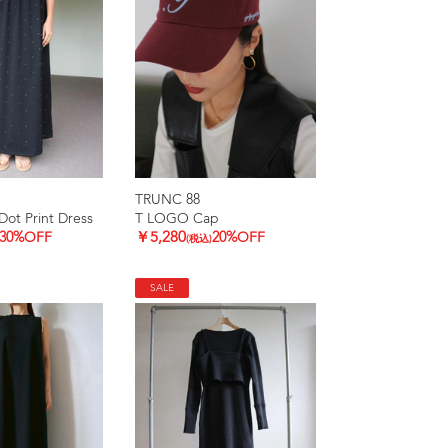
TRUNC 88
ot Print Dress
T LOGO Cap
30%OFF
￥5,280
20%OFF
(税込)
SALE