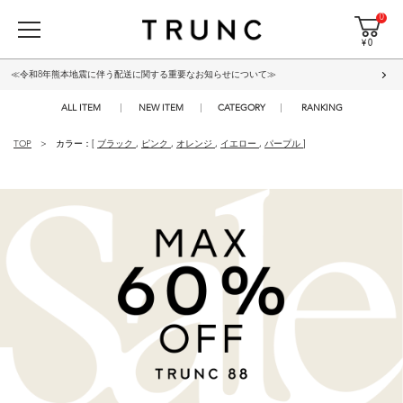
0
¥ 0
≪令和8年熊本地震に伴う配送に関する重要なお知らせについて≫
ALL ITEM
NEW ITEM
CATEGORY
RANKING
TOP
カラー：[
ブラック
,
ピンク
,
オレンジ
,
イエロー
,
パープル
]