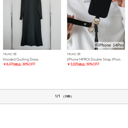
TRUNC 88
TRUNC 88
Hooded Quilting Dress
(iPhone14PRO) Double Strap iPhone Case
￥
8,470
30%OFF
￥
3,025
50%OFF
(税込)
(税込)
1/1
（10件）