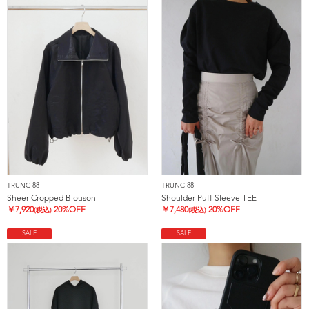
TRUNC 88
TRUNC 88
Sheer Cropped Blouson
Shoulder Puff Sleeve TEE
￥
7,920
20%OFF
￥
7,480
20%OFF
(税込)
(税込)
SALE
SALE