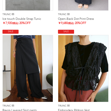
TRUNC 88
TRUNC 88
Ice touch Double Strap Tunic
Open-Back Dot Print Dress
￥
7,920
20%OFF
￥
9,680
20%OFF
(税込)
(税込)
SALE
SALE
TRUNC 88
TRUNC 88
Rayon Layered Skirt pants
Embroidery Ribbon Vest