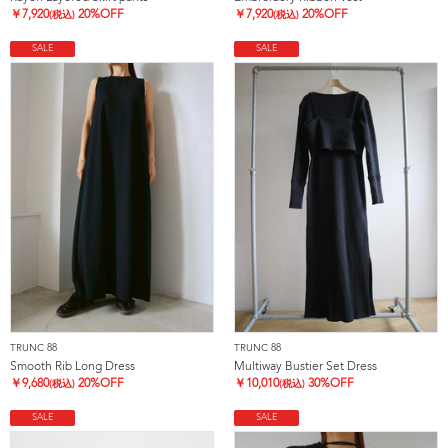
￥
7,920
20%OFF
￥
7,920
20%OFF
(税込)
(税込)
SALE
SALE
TRUNC 88
TRUNC 88
Smooth Rib Long Dress
Multiway Bustier Set Dress
￥
9,680
20%OFF
￥
10,010
30%OFF
(税込)
(税込)
SALE
SALE