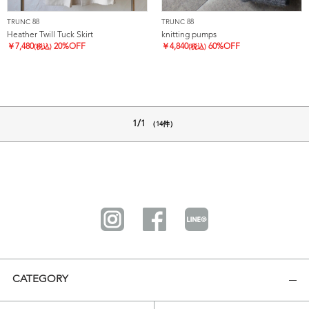
TRUNC 88
TRUNC 88
Heather Twill Tuck Skirt
knitting pumps
￥
7,480
20%OFF
￥
4,840
60%OFF
(税込)
(税込)
1/1
（14件）
CATEGORY