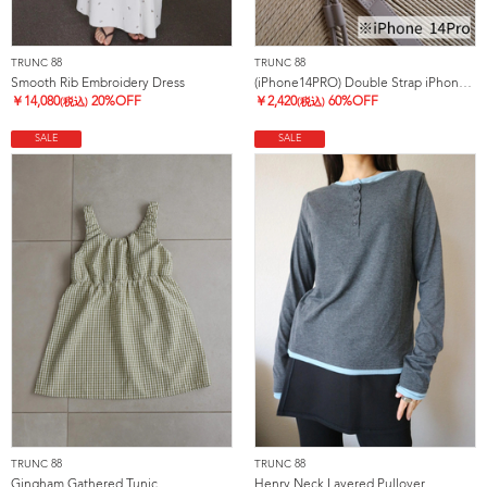
TRUNC 88
TRUNC 88
Smooth Rib Embroidery Dress
(iPhone14PRO) Double Strap iPhone Case
￥
14,080
20%OFF
￥
2,420
60%OFF
(税込)
(税込)
SALE
SALE
TRUNC 88
TRUNC 88
Gingham Gathered Tunic
Henry Neck Layered Pullover