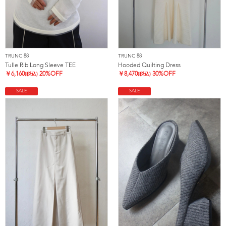
TRUNC 88
TRUNC 88
Tulle Rib Long Sleeve TEE
Hooded Quilting Dress
￥
6,160
20%OFF
￥
8,470
30%OFF
(税込)
(税込)
SALE
SALE