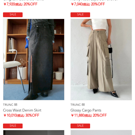
￥
7,920
20%OFF
￥
7,040
20%OFF
(税込)
(税込)
SALE
SALE
TRUNC 88
TRUNC 88
Cross Waist Denim Skirt
Glossy Cargo Pants
￥
10,010
30%OFF
￥
11,880
20%OFF
(税込)
(税込)
SALE
SALE