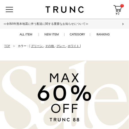
0
¥ 0
≪令和8年熊本地震に伴う配送に関する重要なお知らせについて≫
ALL ITEM
NEW ITEM
CATEGORY
RANKING
TOP
カラー：[
グリーン
,
その他
,
グレー
,
ホワイト
]