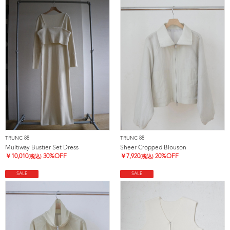
TRUNC 88
TRUNC 88
Multiway Bustier Set Dress
Sheer Cropped Blouson
￥
10,010
30%OFF
￥
7,920
20%OFF
(税込)
(税込)
SALE
SALE