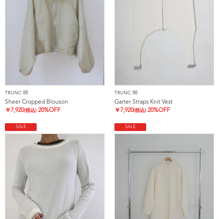
TRUNC 88
TRUNC 88
Sheer Cropped Blouson
Garter Straps Knit Vest
￥
7,920
20%OFF
￥
7,920
20%OFF
(税込)
(税込)
SALE
SALE