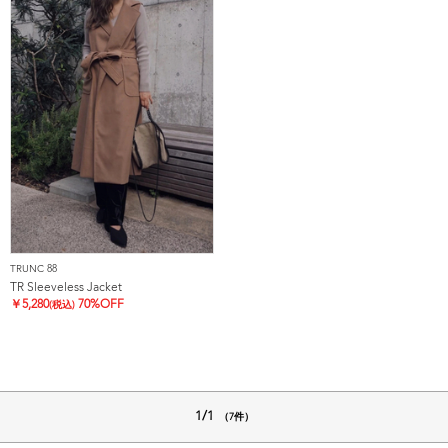
TRUNC 88
TR Sleeveless Jacket
￥
5,280
70%OFF
(税込)
1/1
（7件）