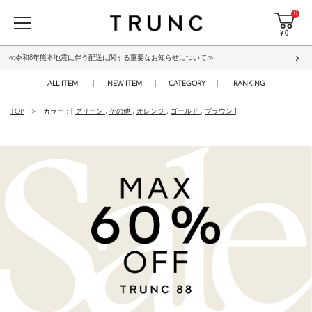
0
¥ 0
≪令和8年熊本地震に伴う配送に関する重要なお知らせについて≫
ALL ITEM
NEW ITEM
CATEGORY
RANKING
TOP
カラー：[
グリーン
,
その他
,
オレンジ
,
ゴールド
,
ブラウン
]