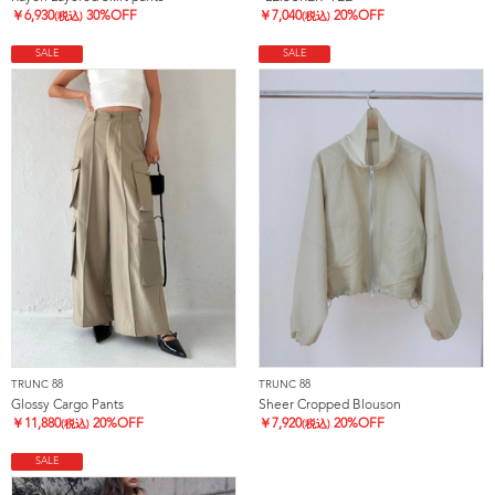
￥
6,930
30%OFF
￥
7,040
20%OFF
(税込)
(税込)
SALE
SALE
TRUNC 88
TRUNC 88
Glossy Cargo Pants
Sheer Cropped Blouson
￥
11,880
20%OFF
￥
7,920
20%OFF
(税込)
(税込)
SALE