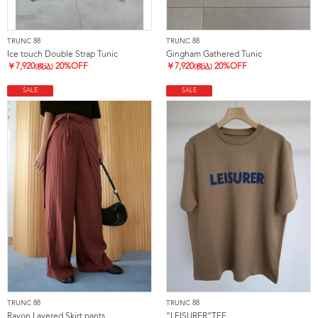
TRUNC 88
TRUNC 88
Ice touch Double Strap Tunic
Gingham Gathered Tunic
￥
7,920
20%OFF
￥
7,920
20%OFF
(税込)
(税込)
SALE
SALE
TRUNC 88
TRUNC 88
Rayon Layered Skirt pants
”LEISURER”TEE