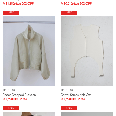
￥
11,880
20%OFF
￥
10,010
30%OFF
(税込)
(税込)
SALE
SALE
TRUNC 88
TRUNC 88
Sheer Cropped Blouson
Garter Straps Knit Vest
￥
7,920
20%OFF
￥
7,920
20%OFF
(税込)
(税込)
SALE
SALE