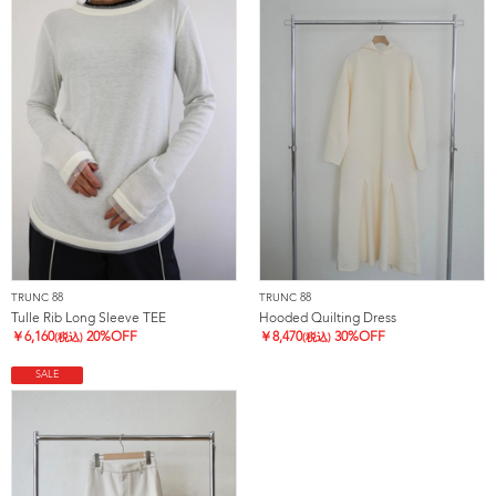
TRUNC 88
TRUNC 88
Tulle Rib Long Sleeve TEE
Hooded Quilting Dress
￥
6,160
20%OFF
￥
8,470
30%OFF
(税込)
(税込)
SALE