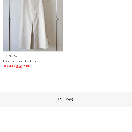
TRUNC 88
Heather Twill Tuck Skirt
￥
7,480
20%OFF
(税込)
1/1
（9件）