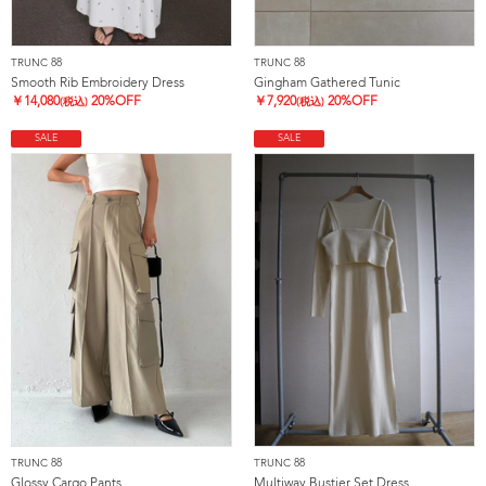
TRUNC 88
TRUNC 88
Smooth Rib Embroidery Dress
Gingham Gathered Tunic
￥
14,080
20%OFF
￥
7,920
20%OFF
(税込)
(税込)
SALE
SALE
TRUNC 88
TRUNC 88
Glossy Cargo Pants
Multiway Bustier Set Dress