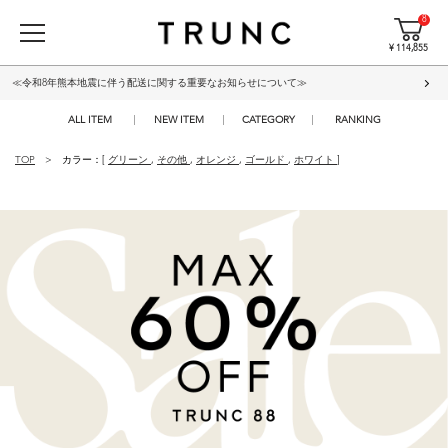
8
¥ 114,855
≪令和8年熊本地震に伴う配送に関する重要なお知らせについて≫
ALL ITEM
NEW ITEM
CATEGORY
RANKING
TOP
カラー：[
グリーン
,
その他
,
オレンジ
,
ゴールド
,
ホワイト
]