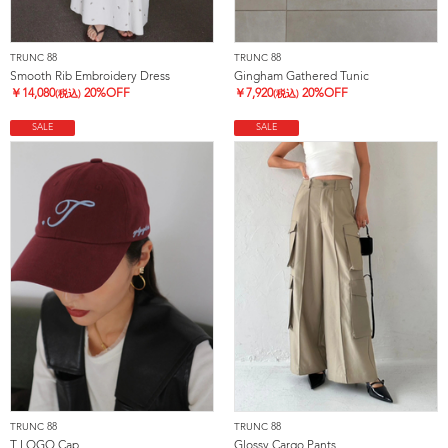
TRUNC 88
TRUNC 88
Smooth Rib Embroidery Dress
Gingham Gathered Tunic
￥
14,080
20%OFF
￥
7,920
20%OFF
(税込)
(税込)
SALE
SALE
TRUNC 88
TRUNC 88
T LOGO Cap
Glossy Cargo Pants