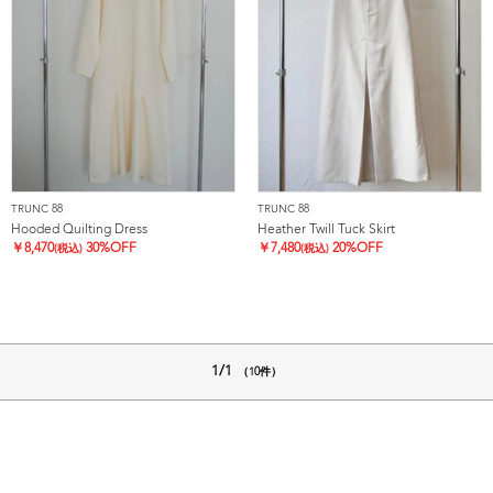
TRUNC 88
TRUNC 88
Hooded Quilting Dress
Heather Twill Tuck Skirt
￥
8,470
30%OFF
￥
7,480
20%OFF
(税込)
(税込)
1/1
（10件）