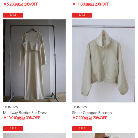
￥
5,280
20%OFF
￥
11,880
20%OFF
(税込)
(税込)
SALE
SALE
TRUNC 88
TRUNC 88
Multiway Bustier Set Dress
Sheer Cropped Blouson
￥
10,010
30%OFF
￥
7,920
20%OFF
(税込)
(税込)
SALE
SALE