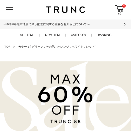
0
¥ 0
≪令和8年熊本地震に伴う配送に関する重要なお知らせについて≫
ALL ITEM
NEW ITEM
CATEGORY
RANKING
TOP
カラー：[
グリーン
,
その他
,
オレンジ
,
ホワイト
,
レッド
]