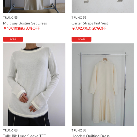
TRUNC 88
TRUNC 88
Multiway Bustier Set Dress
Garter Straps Knit Vest
￥
10,010
30%OFF
￥
7,920
20%OFF
(税込)
(税込)
SALE
SALE
TRUNC 88
TRUNC 88
Tulle Rib Long Sleeve TEE
Hooded Quilting Dress