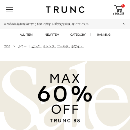
43
¥ 506,288
≪令和8年熊本地震に伴う配送に関する重要なお知らせについて≫
ALL ITEM
NEW ITEM
CATEGORY
RANKING
TOP
カラー：[
ピンク
,
オレンジ
,
ゴールド
,
ホワイト
]