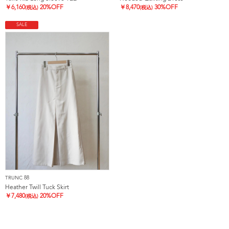
￥
6,160
20%OFF
￥
8,470
30%OFF
(税込)
(税込)
SALE
TRUNC 88
Heather Twill Tuck Skirt
￥
7,480
20%OFF
(税込)