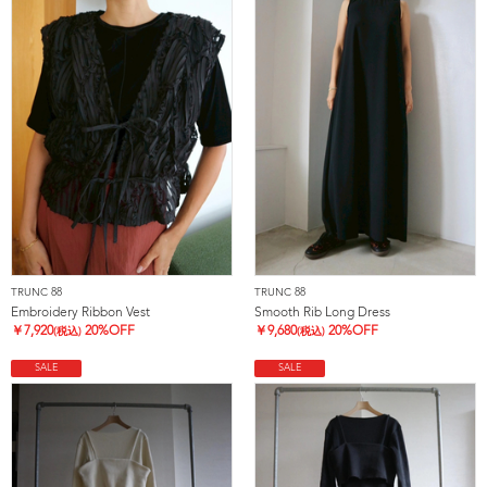
TRUNC 88
TRUNC 88
Embroidery Ribbon Vest
Smooth Rib Long Dress
￥
7,920
20%OFF
￥
9,680
20%OFF
(税込)
(税込)
SALE
SALE