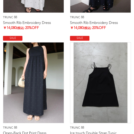
TRUNC 88
TRUNC 88
Smooth Rib Embroidery Dress
Smooth Rib Embroidery Dress
￥
14,080
20%OFF
￥
14,080
20%OFF
(税込)
(税込)
SALE
SALE
TRUNC 88
TRUNC 88
Open-Back Dot Print Dress
Ice touch Double Strap Tunic