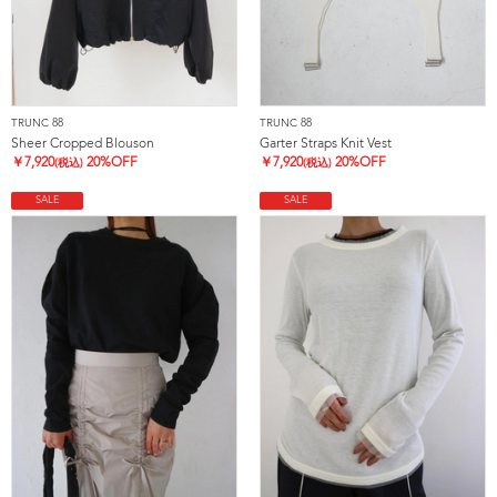
TRUNC 88
TRUNC 88
Sheer Cropped Blouson
Garter Straps Knit Vest
￥
7,920
20%OFF
￥
7,920
20%OFF
(税込)
(税込)
SALE
SALE