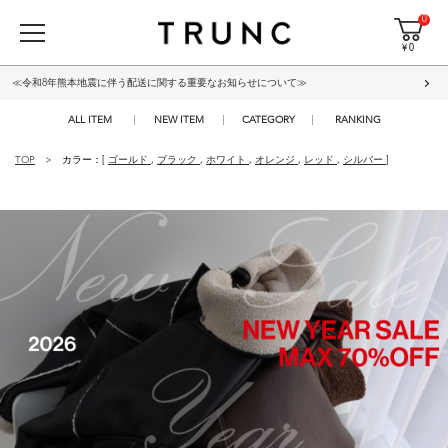
0
¥ 0
≪令和8年熊本地震に伴う配送に関する重要なお知らせについて≫
ALL ITEM
NEW ITEM
CATEGORY
RANKING
TOP
カラー：[
ゴールド
,
ブラック
,
ホワイト
,
オレンジ
,
レッド
,
シルバー
]