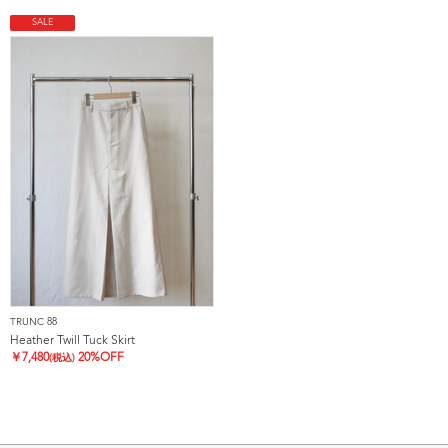
SALE
TRUNC 88
Heather Twill Tuck Skirt
￥
7,480
20%OFF
(税込)