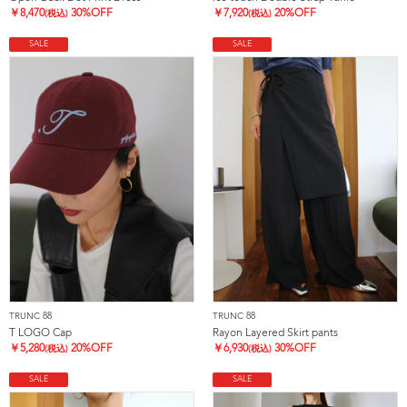
￥
8,470
30%OFF
￥
7,920
20%OFF
(税込)
(税込)
SALE
SALE
TRUNC 88
TRUNC 88
T LOGO Cap
Rayon Layered Skirt pants
￥
5,280
20%OFF
￥
6,930
30%OFF
(税込)
(税込)
SALE
SALE