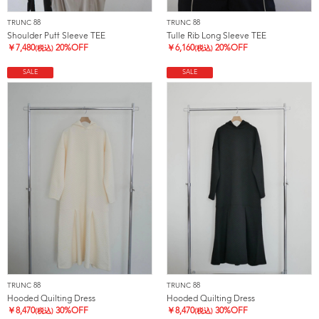
TRUNC 88
TRUNC 88
Shoulder Puff Sleeve TEE
Tulle Rib Long Sleeve TEE
￥
7,480
20%OFF
￥
6,160
20%OFF
(税込)
(税込)
SALE
SALE
TRUNC 88
TRUNC 88
Hooded Quilting Dress
Hooded Quilting Dress
￥
8,470
30%OFF
￥
8,470
30%OFF
(税込)
(税込)