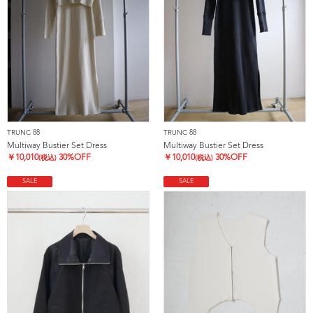
TRUNC 88
TRUNC 88
Multiway Bustier Set Dress
Multiway Bustier Set Dress
￥
10,010
30%OFF
￥
10,010
30%OFF
(税込)
(税込)
SALE
SALE