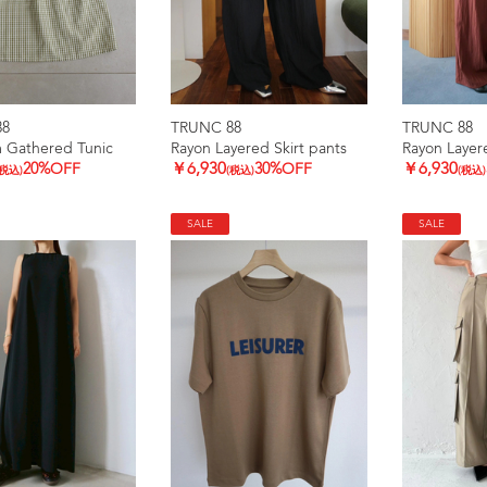
88
TRUNC 88
TRUNC 88
 Gathered Tunic
Rayon Layered Skirt pants
Rayon Layere
20%OFF
￥6,930
30%OFF
￥6,930
(税込)
(税込)
(税込)
SALE
SALE