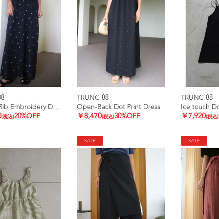
88
TRUNC 88
TRUNC 88
Smooth Rib Embroidery Dress
Open-Back Dot Print Dress
0
20%OFF
￥8,470
30%OFF
￥7,920
(税込)
(税込)
(税込)
SALE
SALE