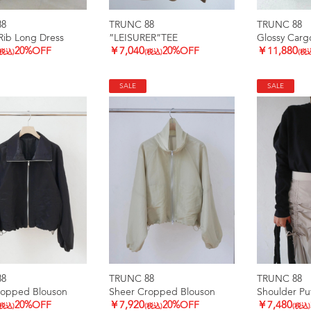
88
TRUNC 88
TRUNC 88
Rib Long Dress
”LEISURER”TEE
Glossy Carg
20%OFF
￥7,040
20%OFF
￥11,880
(税込)
(税込)
(税
SALE
SALE
88
TRUNC 88
TRUNC 88
ropped Blouson
Sheer Cropped Blouson
Shoulder Pu
20%OFF
￥7,920
20%OFF
￥7,480
(税込)
(税込)
(税込)