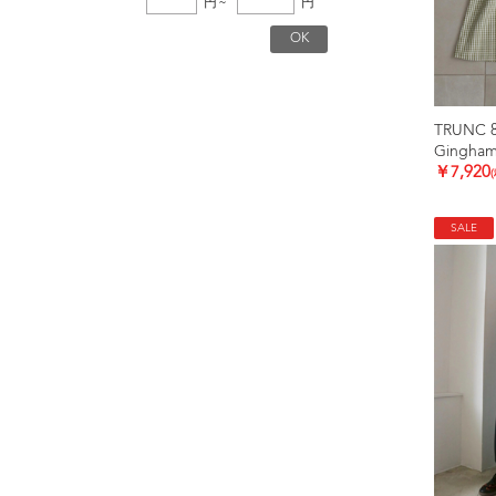
円
~
円
TRUNC 
Gingham
￥7,920
SALE