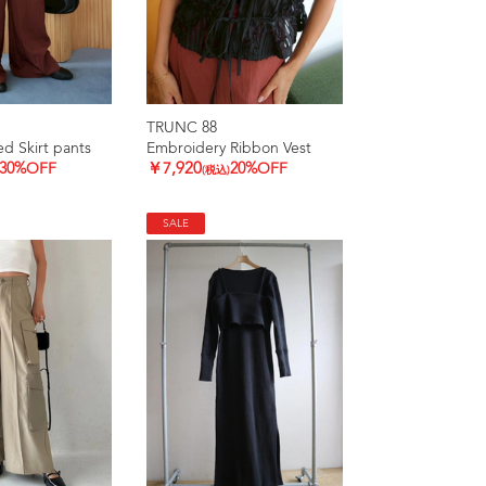
TRUNC 88
d Skirt pants
Embroidery Ribbon Vest
30%OFF
￥7,920
20%OFF
(税込)
SALE