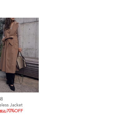
88
eless Jacket
70%OFF
(税込)