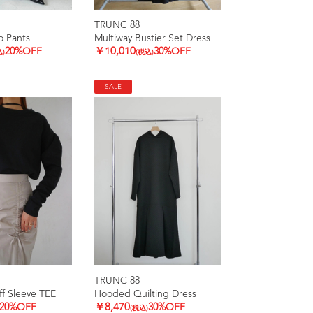
TRUNC 88
o Pants
Multiway Bustier Set Dress
20%OFF
￥10,010
30%OFF
込)
(税込)
SALE
TRUNC 88
ff Sleeve TEE
Hooded Quilting Dress
20%OFF
￥8,470
30%OFF
(税込)