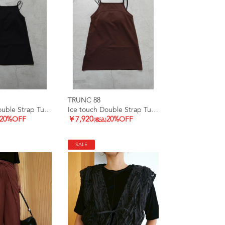
TRUNC 88
Ice touch Double Strap Tunic
Ice touch Double Strap Tunic
20%OFF
￥7,920
20%OFF
(税込)
SALE