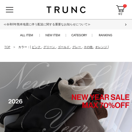
0
¥ 0
≪令和8年熊本地震に伴う配送に関する重要なお知らせについて≫
ALL ITEM
NEW ITEM
CATEGORY
RANKING
TOP
カラー：[
ピンク
,
グリーン
,
ゴールド
,
グレー
,
その他
,
オレンジ
]