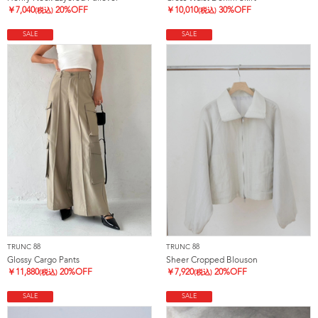
￥
7,040
20%OFF
￥
10,010
30%OFF
(税込)
(税込)
SALE
SALE
TRUNC 88
TRUNC 88
Glossy Cargo Pants
Sheer Cropped Blouson
￥
11,880
20%OFF
￥
7,920
20%OFF
(税込)
(税込)
SALE
SALE