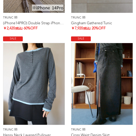
TRUNC 88
TRUNC 88
(iPhone14PRO) Double Strap iPhone Case
Gingham Gathered Tunic
￥
2,420
60%OFF
￥
7,920
20%OFF
(税込)
(税込)
SALE
SALE
TRUNC 88
TRUNC 88
Henry Neck Layered Pullover
Cross Waist Denim Skirt