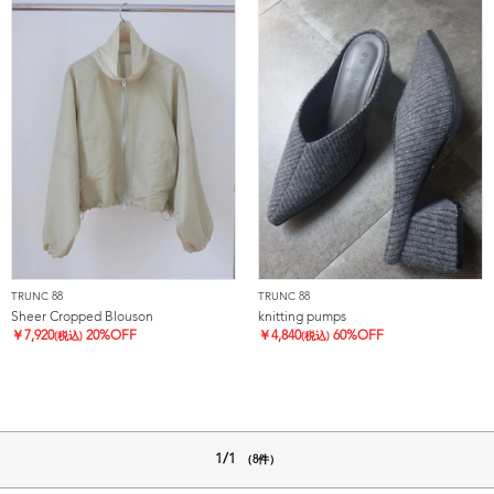
TRUNC 88
TRUNC 88
Sheer Cropped Blouson
knitting pumps
￥
7,920
20%OFF
￥
4,840
60%OFF
(税込)
(税込)
1/1
（8件）