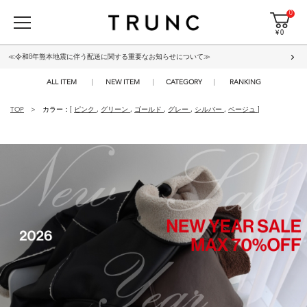
0
¥ 0
≪令和8年熊本地震に伴う配送に関する重要なお知らせについて≫
ALL ITEM
NEW ITEM
CATEGORY
RANKING
TOP
カラー：[
ピンク
,
グリーン
,
ゴールド
,
グレー
,
シルバー
,
ベージュ
]