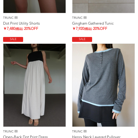
TRUNC 88
TRUNC 88
Dot Print Utility Shorts
Gingham Gathered Tunic
￥
7,480
20%OFF
￥
7,920
20%OFF
(税込)
(税込)
SALE
SALE
TRUNC 88
TRUNC 88
Open-Back Dot Print Dress
Henry Neck Layered Pullover