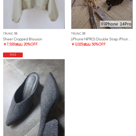
TRUNC 88
TRUNC 88
Sheer Cropped Blouson
(iPhone14PRO) Double Strap iPhone Case
￥
7,920
20%OFF
￥
3,025
50%OFF
(税込)
(税込)
SALE