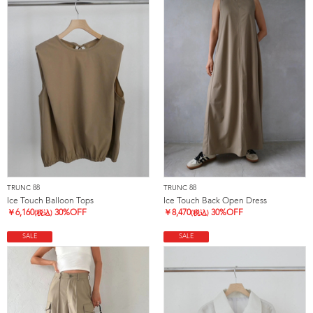
TRUNC 88
TRUNC 88
Ice Touch Balloon Tops
Ice Touch Back Open Dress
￥
6,160
30%OFF
￥
8,470
30%OFF
(税込)
(税込)
SALE
SALE