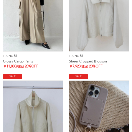
TRUNC 88
TRUNC 88
Glossy Cargo Pants
Sheer Cropped Blouson
￥
11,880
20%OFF
￥
7,920
20%OFF
(税込)
(税込)
SALE
SALE