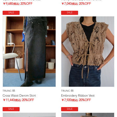
￥
9,680
20%OFF
￥
7,040
20%OFF
(税込)
(税込)
SALE
SALE
TRUNC 88
TRUNC 88
Cross Waist Denim Skirt
Embroidery Ribbon Vest
￥
11,440
20%OFF
￥
7,920
20%OFF
(税込)
(税込)
SALE
SALE