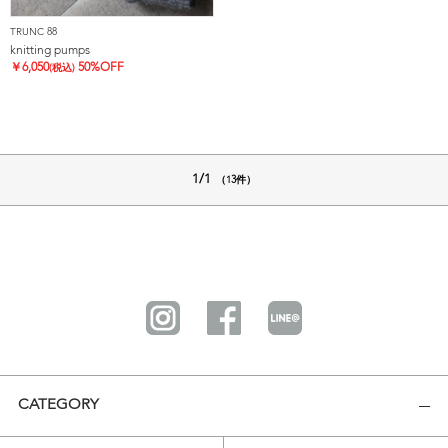
TRUNC 88
knitting pumps
￥
6,050
50%OFF
(税込)
1/1
（13件）
CATEGORY