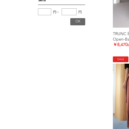
円
~
円
TRUNC 
Open-Bac
￥8,470
SALE