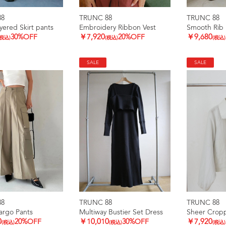
88
TRUNC 88
TRUNC 88
yered Skirt pants
Embroidery Ribbon Vest
Smooth Rib 
30%OFF
￥7,920
20%OFF
￥9,680
(税込)
(税込)
(税込)
SALE
SALE
88
TRUNC 88
TRUNC 88
argo Pants
Multiway Bustier Set Dress
Sheer Crop
0
20%OFF
￥10,010
30%OFF
￥7,920
(税込)
(税込)
(税込)