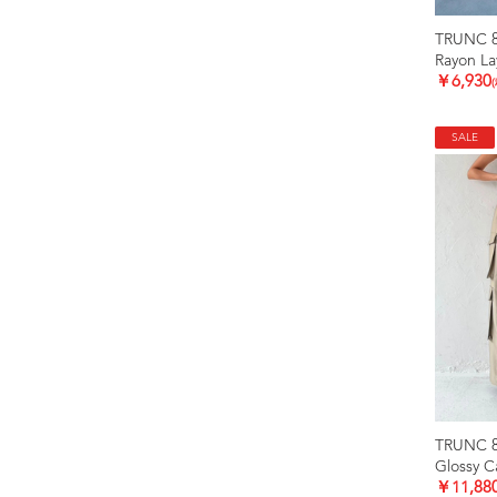
TRUNC 
Rayon La
￥6,930
SALE
TRUNC 
Glossy C
￥11,88