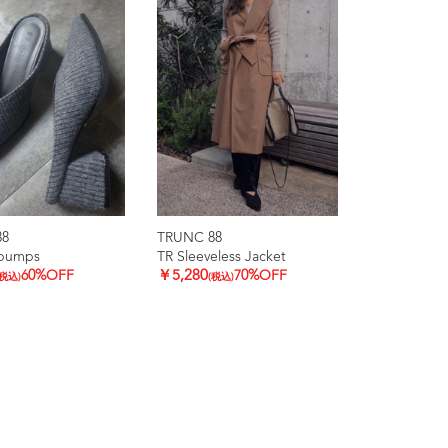
88
TRUNC 88
 pumps
TR Sleeveless Jacket
60%OFF
￥5,280
70%OFF
(税込)
(税込)