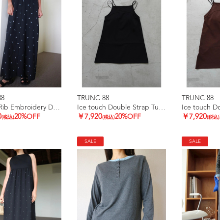
88
TRUNC 88
TRUNC 88
Smooth Rib Embroidery Dress
Ice touch Double Strap Tunic
0
20%OFF
￥7,920
20%OFF
￥7,920
(税込)
(税込)
(税込)
SALE
SALE