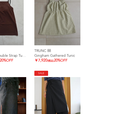
TRUNC 88
Ice touch Double Strap Tunic
Gingham Gathered Tunic
20%OFF
￥7,920
20%OFF
(税込)
SALE