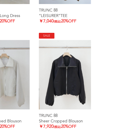
TRUNC 88
Long Dress
”LEISURER”TEE
20%OFF
￥7,040
20%OFF
(税込)
SALE
TRUNC 88
ped Blouson
Sheer Cropped Blouson
20%OFF
￥7,920
20%OFF
(税込)