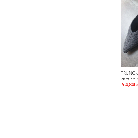
TRUNC 
knitting
￥4,840