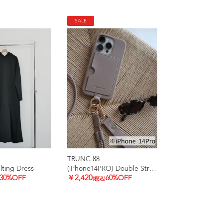
SALE
TRUNC 88
ting Dress
(iPhone14PRO) Double Strap iPhone Case
30%OFF
￥2,420
60%OFF
(税込)