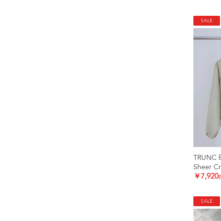
SALE
TRUNC 
Sheer C
￥7,920
SALE