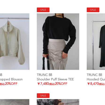
SALE
SALE
88
TRUNC 88
TRUNC 88
ropped Blouson
Shoulder Puff Sleeve TEE
Hooded Quil
20%OFF
￥7,480
20%OFF
￥8,470
(税込)
(税込)
(税込)
SALE