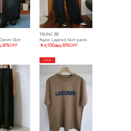
TRUNC 88
Denim Skirt
Rayon Layered Skirt pants
30%OFF
￥6,930
30%OFF
込)
(税込)
SALE