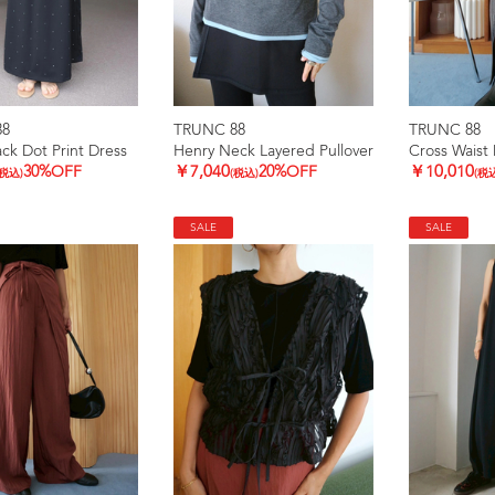
88
TRUNC 88
TRUNC 88
k Dot Print Dress
Henry Neck Layered Pullover
Cross Waist 
30%OFF
￥7,040
20%OFF
￥10,010
(税込)
(税込)
(税
SALE
SALE