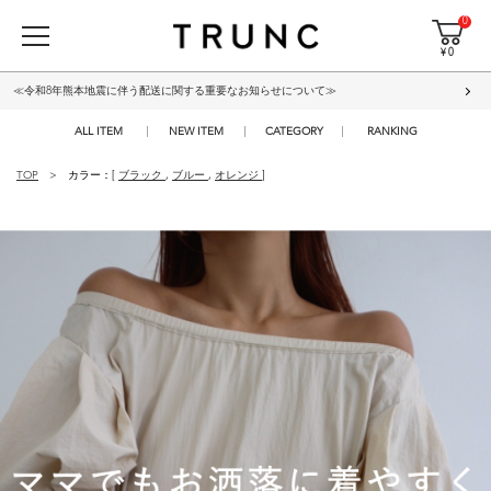
0
¥ 0
≪令和8年熊本地震に伴う配送に関する重要なお知らせについて≫
ALL ITEM
NEW ITEM
CATEGORY
RANKING
TOP
カラー：[
ブラック
,
ブルー
,
オレンジ
]