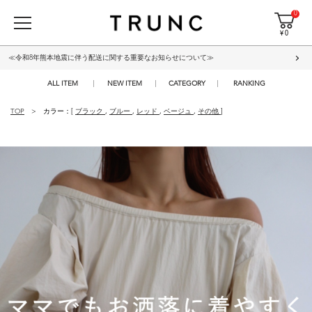
0
¥ 0
≪令和8年熊本地震に伴う配送に関する重要なお知らせについて≫
ALL ITEM
NEW ITEM
CATEGORY
RANKING
TOP
カラー：[
ブラック
,
ブルー
,
レッド
,
ベージュ
,
その他
]