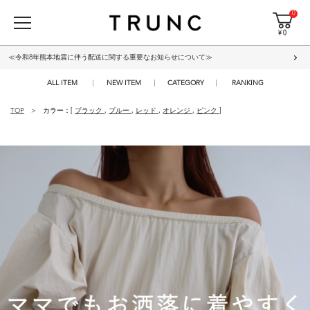
0
¥ 0
≪令和8年熊本地震に伴う配送に関する重要なお知らせについて≫
ALL ITEM
NEW ITEM
CATEGORY
RANKING
TOP
カラー：[
ブラック
,
ブルー
,
レッド
,
オレンジ
,
ピンク
]