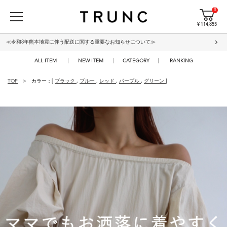
8
¥ 114,855
≪令和8年熊本地震に伴う配送に関する重要なお知らせについて≫
ALL ITEM
NEW ITEM
CATEGORY
RANKING
TOP
カラー：[
ブラック
,
ブルー
,
レッド
,
パープル
,
グリーン
]