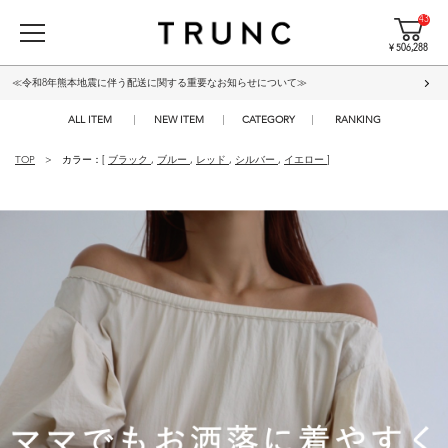
43
¥ 506,288
≪令和8年熊本地震に伴う配送に関する重要なお知らせについて≫
ALL ITEM
NEW ITEM
CATEGORY
RANKING
TOP
カラー：[
ブラック
,
ブルー
,
レッド
,
シルバー
,
イエロー
]