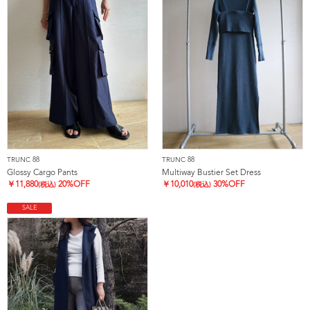
TRUNC 88
TRUNC 88
Glossy Cargo Pants
Multiway Bustier Set Dress
￥
11,880
20%OFF
￥
10,010
30%OFF
(税込)
(税込)
SALE