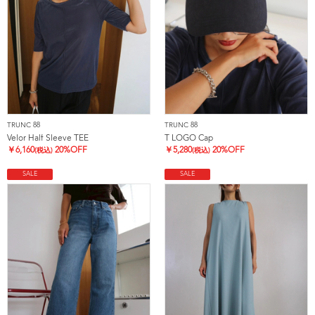
TRUNC 88
TRUNC 88
Velor Half Sleeve TEE
T LOGO Cap
￥
6,160
20%OFF
￥
5,280
20%OFF
(税込)
(税込)
SALE
SALE