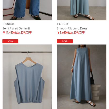
TRUNC 88
TRUNC 88
Semi Flared DenimⅡ
Smooth Rib Long Dress
￥
11,440
20%OFF
￥
9,680
20%OFF
(税込)
(税込)
SALE
SALE