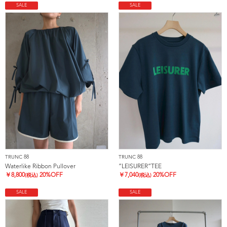
SALE
SALE
TRUNC 88
TRUNC 88
Waterlike Ribbon Pullover
”LEISURER”TEE
￥
8,800
20%OFF
￥
7,040
20%OFF
(税込)
(税込)
SALE
SALE