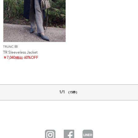
TRUNC 88
TR Sleeveless Jacket
￥
7,040
60%OFF
(税込)
1/1
（15件）