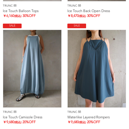
TRUNC 88
TRUNC 88
Ice Touch Balloon Tops
Ice Touch Back Open Dress
￥
6,160
30%OFF
￥
8,470
30%OFF
(税込)
(税込)
SALE
SALE
TRUNC 88
TRUNC 88
Ice Touch Camisole Dress
Waterlike Layered Rompers
￥
9,680
20%OFF
￥
9,680
20%OFF
(税込)
(税込)