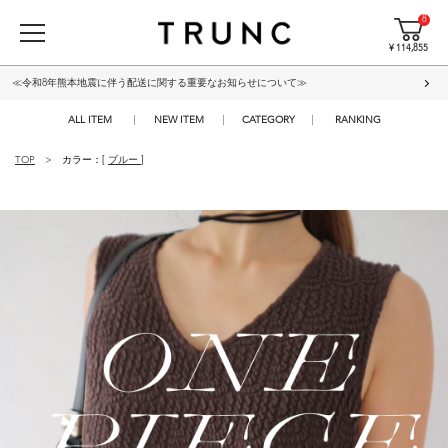
8
¥ 114,855
≪令和8年熊本地震に伴う配送に関する重要なお知らせについて≫
ALL ITEM
NEW ITEM
CATEGORY
RANKING
TOP
カラー：[
ブルー
]