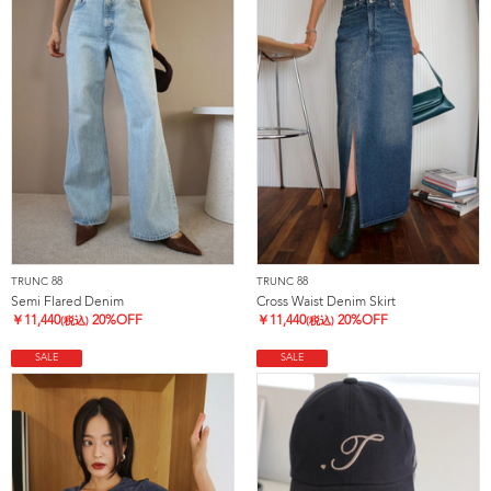
TRUNC 88
TRUNC 88
Semi Flared Denim
Cross Waist Denim Skirt
￥
11,440
20%OFF
￥
11,440
20%OFF
(税込)
(税込)
SALE
SALE