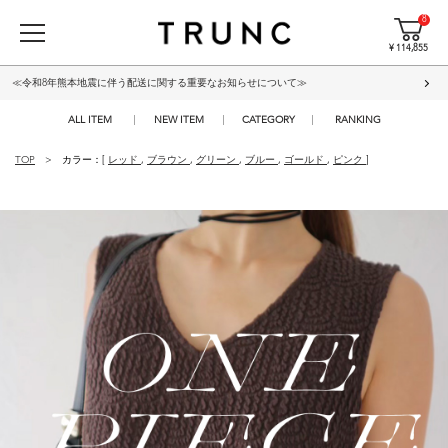
8
¥ 114,855
≪令和8年熊本地震に伴う配送に関する重要なお知らせについて≫
ALL ITEM
NEW ITEM
CATEGORY
RANKING
TOP
カラー：[
レッド
,
ブラウン
,
グリーン
,
ブルー
,
ゴールド
,
ピンク
]