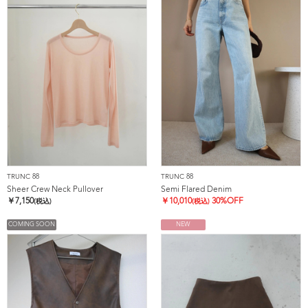
TRUNC 88
TRUNC 88
Sheer Crew Neck Pullover
Semi Flared Denim
￥
7,150
￥
10,010
30%OFF
(税込)
(税込)
COMING SOON
NEW