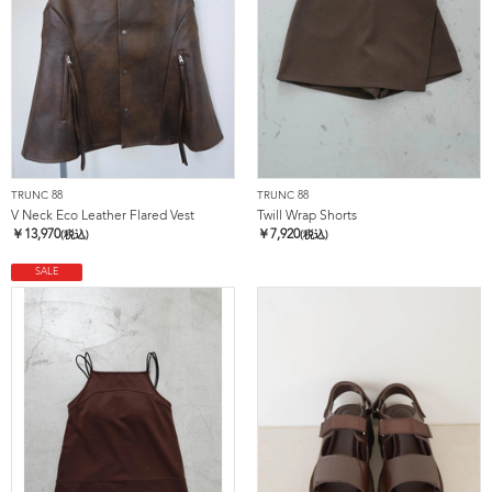
TRUNC 88
TRUNC 88
V Neck Eco Leather Flared Vest
Twill Wrap Shorts
￥
13,970
￥
7,920
(税込)
(税込)
SALE