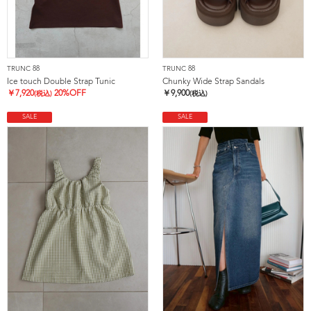
TRUNC 88
TRUNC 88
Ice touch Double Strap Tunic
Chunky Wide Strap Sandals
￥
7,920
20%OFF
￥
9,900
(税込)
(税込)
SALE
SALE