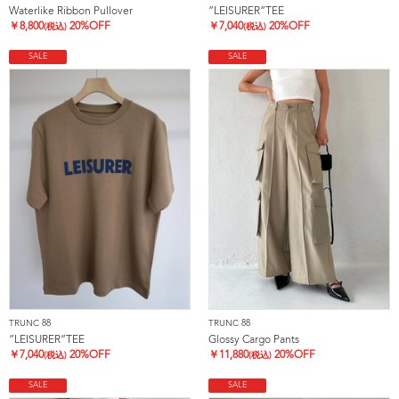
Waterlike Ribbon Pullover
”LEISURER”TEE
￥
8,800
20%OFF
￥
7,040
20%OFF
(税込)
(税込)
SALE
SALE
TRUNC 88
TRUNC 88
”LEISURER”TEE
Glossy Cargo Pants
￥
7,040
20%OFF
￥
11,880
20%OFF
(税込)
(税込)
SALE
SALE