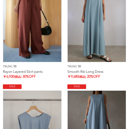
TRUNC 88
TRUNC 88
Rayon Layered Skirt pants
Smooth Rib Long Dress
￥
6,930
30%OFF
￥
9,680
20%OFF
(税込)
(税込)
SALE
SALE