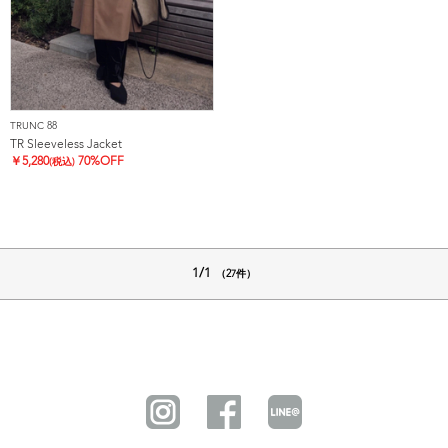
TRUNC 88
TR Sleeveless Jacket
￥
5,280
70%OFF
(税込)
1/1
（27件）