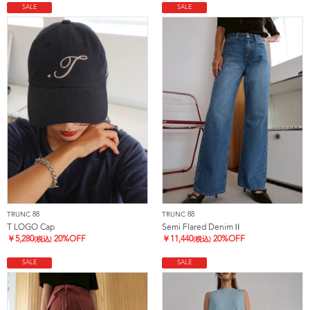
SALE
SALE
TRUNC 88
TRUNC 88
T LOGO Cap
Semi Flared DenimⅡ
￥
5,280
20%OFF
￥
11,440
20%OFF
(税込)
(税込)
SALE
SALE