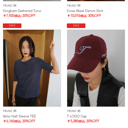
TRUNC 88
TRUNC 88
Gingham Gathered Tunic
Cross Waist Denim Skirt
￥
7,920
20%OFF
￥
10,010
30%OFF
(税込)
(税込)
SALE
SALE
TRUNC 88
TRUNC 88
Velor Half Sleeve TEE
T LOGO Cap
￥
6,160
20%OFF
￥
5,280
20%OFF
(税込)
(税込)