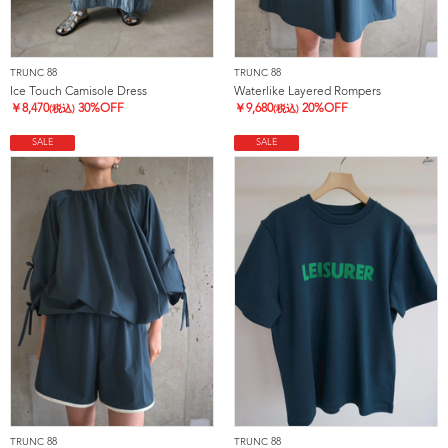
TRUNC 88
TRUNC 88
Ice Touch Camisole Dress
Waterlike Layered Rompers
￥
8,470
30%OFF
￥
9,680
20%OFF
(税込)
(税込)
SALE
SALE
TRUNC 88
TRUNC 88