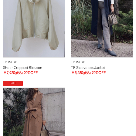
TRUNC 88
TRUNC 88
Sheer Cropped Blouson
TR Sleeveless Jacket
￥
7,920
20%OFF
￥
5,280
70%OFF
(税込)
(税込)
SALE