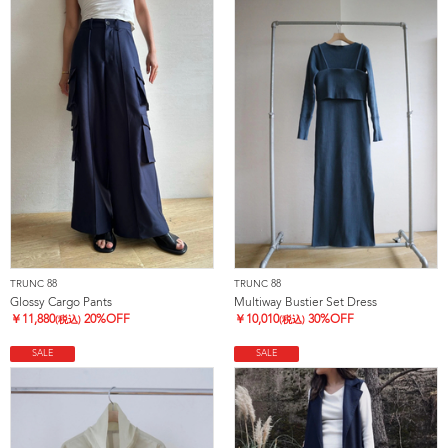
TRUNC 88
TRUNC 88
Glossy Cargo Pants
Multiway Bustier Set Dress
￥
11,880
20%OFF
￥
10,010
30%OFF
(税込)
(税込)
SALE
SALE