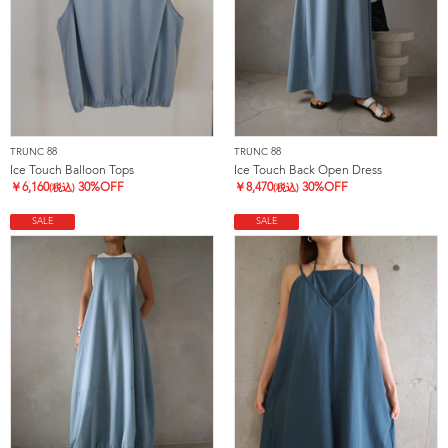
TRUNC 88
TRUNC 88
Ice Touch Balloon Tops
Ice Touch Back Open Dress
￥
6,160
30%OFF
￥
8,470
30%OFF
(税込)
(税込)
SALE
SALE