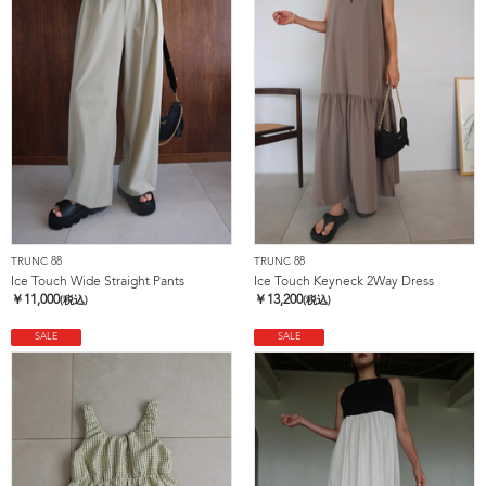
TRUNC 88
TRUNC 88
Ice Touch Wide Straight Pants
Ice Touch Keyneck 2Way Dress
￥
11,000
￥
13,200
(税込)
(税込)
SALE
SALE