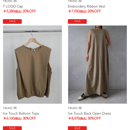
TRUNC 88
TRUNC 88
T LOGO Cap
Embroidery Ribbon Vest
￥
5,280
20%OFF
￥
7,920
20%OFF
(税込)
(税込)
SALE
SALE
TRUNC 88
TRUNC 88
Ice Touch Balloon Tops
Ice Touch Back Open Dress
￥
6,160
30%OFF
￥
8,470
30%OFF
(税込)
(税込)
SALE
SALE