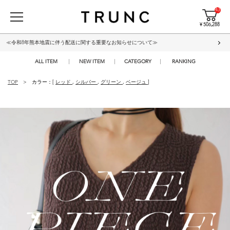
43
¥ 506,288
≪令和8年熊本地震に伴う配送に関する重要なお知らせについて≫
ALL ITEM
NEW ITEM
CATEGORY
RANKING
TOP
カラー：[
レッド
,
シルバー
,
グリーン
,
ベージュ
]