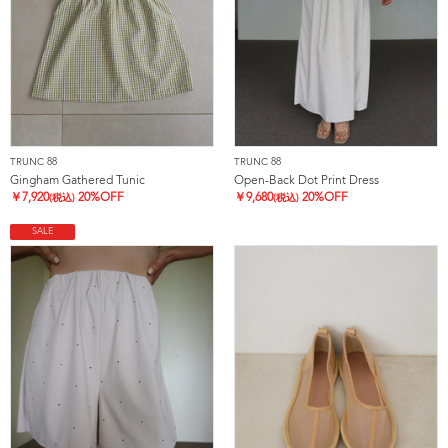
TRUNC 88
TRUNC 88
Gingham Gathered Tunic
Open-Back Dot Print Dress
￥
7,920
20%OFF
￥
9,680
20%OFF
(税込)
(税込)
SALE