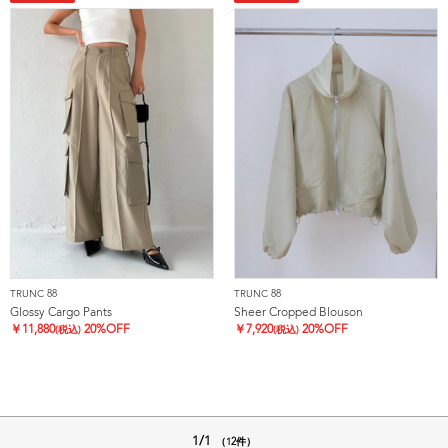
TRUNC 88
TRUNC 88
Glossy Cargo Pants
Sheer Cropped Blouson
￥
11,880
20%OFF
￥
7,920
20%OFF
(税込)
(税込)
1/1
（12件）