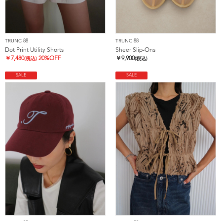
TRUNC 88
TRUNC 88
Dot Print Utility Shorts
Sheer Slip-Ons
￥
7,480
20%OFF
￥
9,900
(税込)
(税込)
SALE
SALE