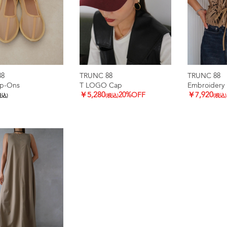
88
TRUNC 88
TRUNC 88
ip-Ons
T LOGO Cap
Embroidery 
￥5,280
20%OFF
￥7,920
税込)
(税込)
(税込)