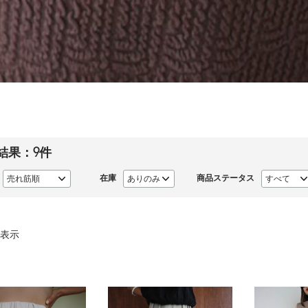
結果：
9
件
在庫
商品ステータス
表示