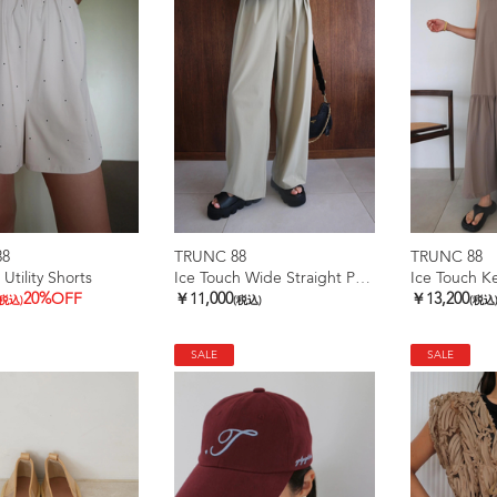
88
TRUNC 88
TRUNC 88
 Utility Shorts
Ice Touch Wide Straight Pants
20%OFF
￥11,000
￥13,200
(税込)
(税込)
(税込
SALE
SALE