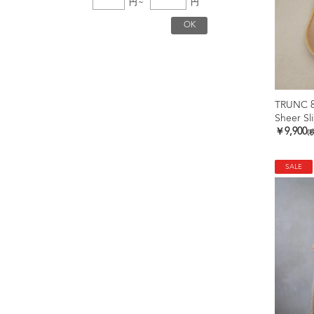
円
~
円
TRUNC 
Sheer Sl
￥9,900
(
SALE