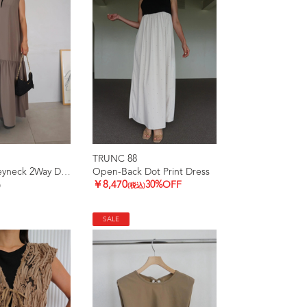
TRUNC 88
Ice Touch Keyneck 2Way Dress
Open-Back Dot Print Dress
￥8,470
30%OFF
)
(税込)
SALE