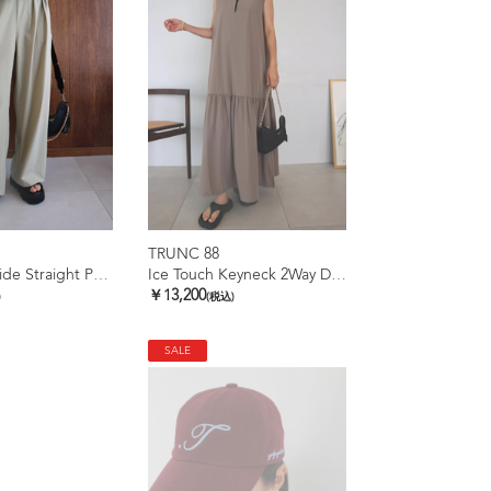
TRUNC 88
Ice Touch Wide Straight Pants
Ice Touch Keyneck 2Way Dress
￥13,200
)
(税込)
SALE