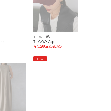
TRUNC 88
Ons
T LOGO Cap
￥5,280
20%OFF
(税込)
SALE