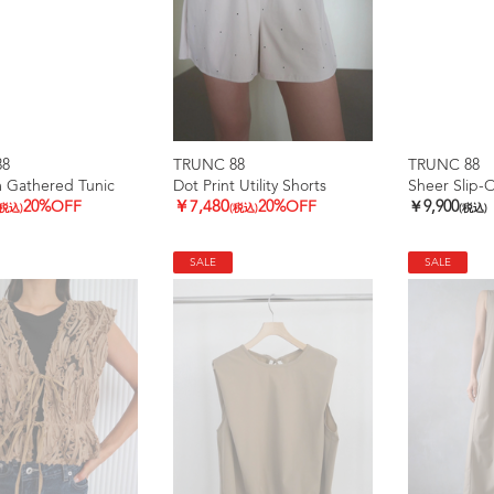
88
TRUNC 88
TRUNC 88
 Gathered Tunic
Dot Print Utility Shorts
Sheer Slip-
20%OFF
￥7,480
20%OFF
￥9,900
(税込)
(税込)
(税込)
SALE
SALE