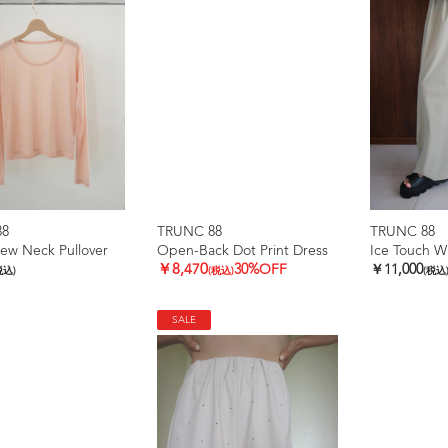
88
TRUNC 88
TRUNC 88
ew Neck Pullover
Open-Back Dot Print Dress
￥8,470
30%OFF
￥11,000
税込)
(税込)
(税込
SALE