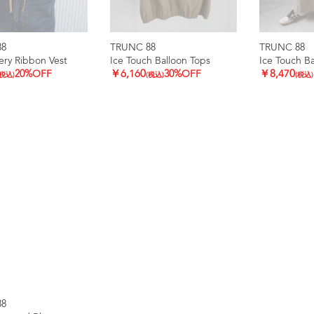
88
TRUNC 88
TRUNC 88
ry Ribbon Vest
Ice Touch Balloon Tops
Ice Touch B
20%OFF
￥6,160
30%OFF
￥8,470
(税込)
(税込)
(税込)
88