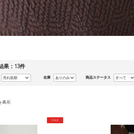
結果：
13
件
在庫
商品ステータス
を表示
SALE