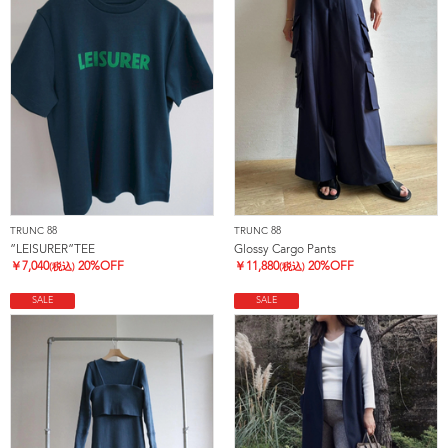
TRUNC 88
TRUNC 88
”LEISURER”TEE
Glossy Cargo Pants
￥
7,040
20%OFF
￥
11,880
20%OFF
(税込)
(税込)
SALE
SALE