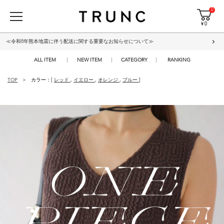
0
¥ 0
≪令和8年熊本地震に伴う配送に関する重要なお知らせについて≫
ALL ITEM
NEW ITEM
CATEGORY
RANKING
TOP
カラー：[
レッド
,
イエロー
,
オレンジ
,
ブルー
]