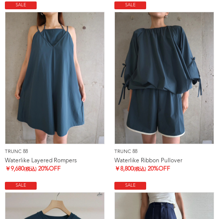
SALE
SALE
TRUNC 88
TRUNC 88
Waterlike Layered Rompers
Waterlike Ribbon Pullover
￥
9,680
20%OFF
￥
8,800
20%OFF
(税込)
(税込)
SALE
SALE