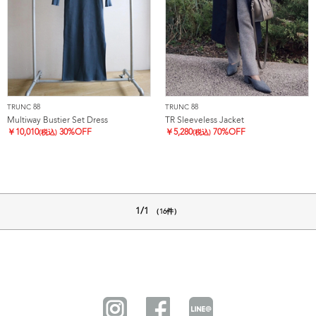
TRUNC 88
TRUNC 88
Multiway Bustier Set Dress
TR Sleeveless Jacket
￥
10,010
30%OFF
￥
5,280
70%OFF
(税込)
(税込)
1/1
（16件）