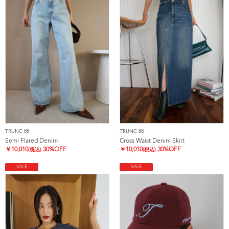
TRUNC 88
TRUNC 88
Semi Flared Denim
Cross Waist Denim Skirt
￥
10,010
30%OFF
￥
10,010
30%OFF
(税込)
(税込)
SALE
SALE