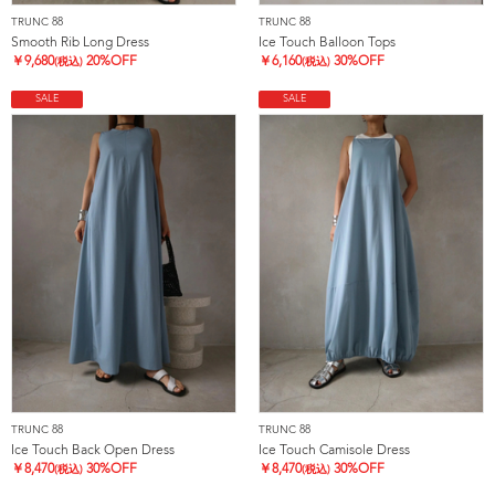
TRUNC 88
TRUNC 88
Smooth Rib Long Dress
Ice Touch Balloon Tops
￥
9,680
20%OFF
￥
6,160
30%OFF
(税込)
(税込)
SALE
SALE
TRUNC 88
TRUNC 88
Ice Touch Back Open Dress
Ice Touch Camisole Dress
￥
8,470
30%OFF
￥
8,470
30%OFF
(税込)
(税込)