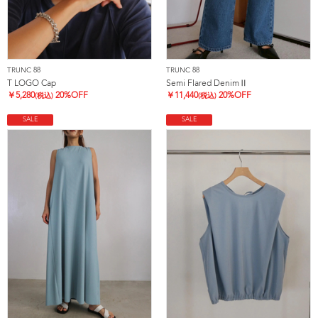
TRUNC 88
TRUNC 88
T LOGO Cap
Semi Flared DenimⅡ
￥
5,280
20%OFF
￥
11,440
20%OFF
(税込)
(税込)
SALE
SALE