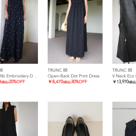
88
TRUNC 88
TRUNC 88
Smooth Rib Embroidery Dress
Open-Back Dot Print Dress
0
20%OFF
￥8,470
30%OFF
￥13,970
(税込)
(税込)
(税込