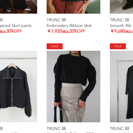
88
TRUNC 88
TRUNC 88
yered Skirt pants
Embroidery Ribbon Vest
Smooth Rib 
30%OFF
￥7,920
20%OFF
￥9,680
(税込)
(税込)
(税込)
SALE
SALE
88
TRUNC 88
TRUNC 88