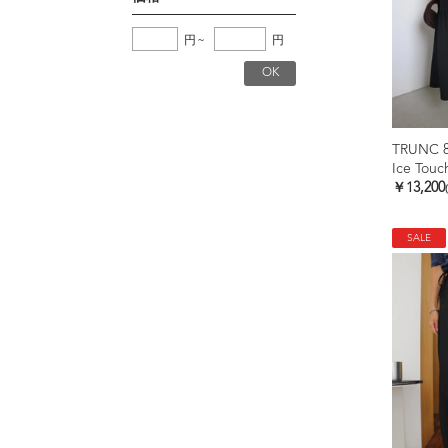
円
~
円
TRUNC 
￥13,200
SALE