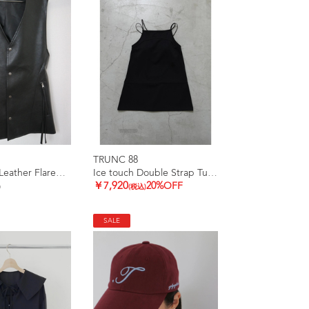
TRUNC 88
V Neck Eco Leather Flared Vest
Ice touch Double Strap Tunic
￥7,920
20%OFF
)
(税込)
SALE