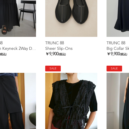
88
TRUNC 88
TRUNC 88
Ice Touch Keyneck 2Way Dress
Sheer Slip-Ons
Big Collar S
￥9,900
￥9,900
(税込)
(税込)
(税込)
SALE
SALE