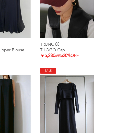
TRUNC 88
kipper Blouse
T LOGO Cap
￥5,280
20%OFF
(税込)
SALE