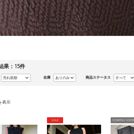
結果：
15
件
在庫
商品ステータス
を表示
SALE
COMING SOO