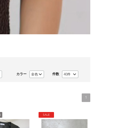
カラー
件数
1
N
SALE