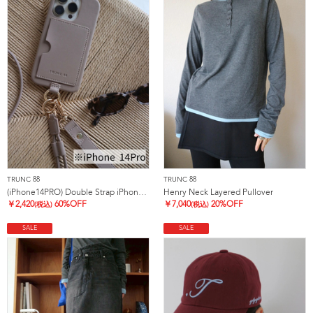
TRUNC 88
TRUNC 88
(iPhone14PRO) Double Strap iPhone Case
Henry Neck Layered Pullover
￥
2,420
60%OFF
￥
7,040
20%OFF
(税込)
(税込)
SALE
SALE