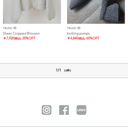
TRUNC 88
TRUNC 88
Sheer Cropped Blouson
knitting pumps
￥
7,920
20%OFF
￥
4,840
60%OFF
(税込)
(税込)
1/1
（6件）