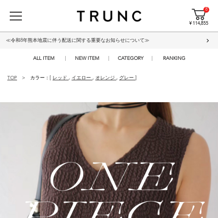
8
¥ 114,855
≪令和8年熊本地震に伴う配送に関する重要なお知らせについて≫
ALL ITEM
NEW ITEM
CATEGORY
RANKING
TOP
カラー：[
レッド
,
イエロー
,
オレンジ
,
グレー
]