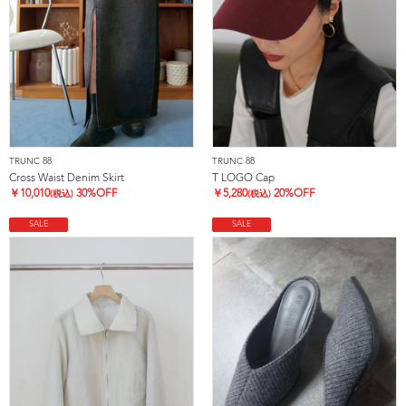
TRUNC 88
TRUNC 88
Cross Waist Denim Skirt
T LOGO Cap
￥
10,010
30%OFF
￥
5,280
20%OFF
(税込)
(税込)
SALE
SALE