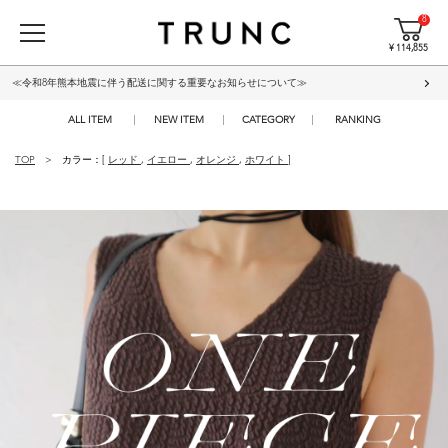
8
¥ 114,855
≪令和8年熊本地震に伴う配送に関する重要なお知らせについて≫
ALL ITEM
NEW ITEM
CATEGORY
RANKING
TOP
カラー：[
レッド
,
イエロー
,
オレンジ
,
ホワイト
]