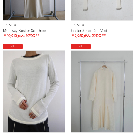
TRUNC 88
TRUNC 88
Multiway Bustier Set Dress
Garter Straps Knit Vest
￥
10,010
30%OFF
￥
7,920
20%OFF
(税込)
(税込)
SALE
SALE