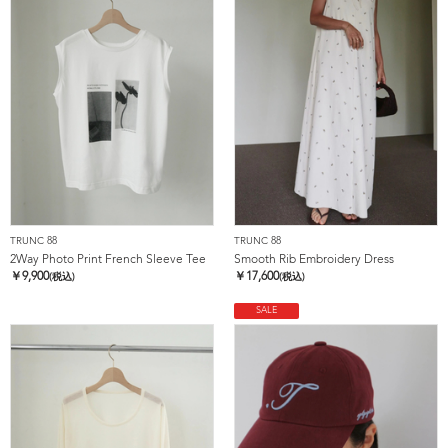
TRUNC 88
TRUNC 88
2Way Photo Print French Sleeve Tee
Smooth Rib Embroidery Dress
￥
9,900
￥
17,600
(税込)
(税込)
SALE