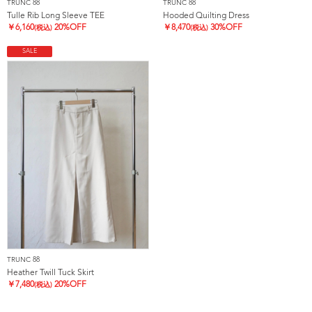
TRUNC 88
TRUNC 88
Tulle Rib Long Sleeve TEE
Hooded Quilting Dress
￥
6,160
20%OFF
￥
8,470
30%OFF
(税込)
(税込)
SALE
TRUNC 88
Heather Twill Tuck Skirt
￥
7,480
20%OFF
(税込)