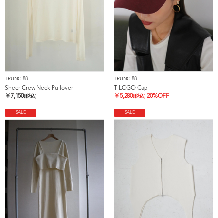
TRUNC 88
TRUNC 88
Sheer Crew Neck Pullover
T LOGO Cap
￥
7,150
￥
5,280
20%OFF
(税込)
(税込)
SALE
SALE