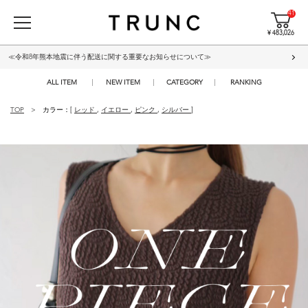
41
¥ 483,026
≪令和8年熊本地震に伴う配送に関する重要なお知らせについて≫
ALL ITEM
NEW ITEM
CATEGORY
RANKING
TOP
カラー：[
レッド
,
イエロー
,
ピンク
,
シルバー
]