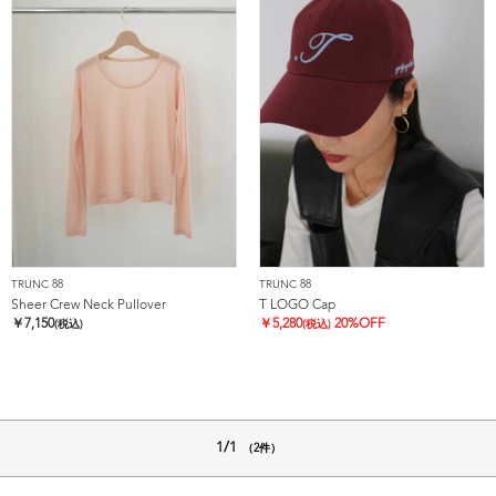
TRUNC 88
TRUNC 88
Sheer Crew Neck Pullover
T LOGO Cap
￥
7,150
￥
5,280
20%OFF
(税込)
(税込)
1/1
（2件）