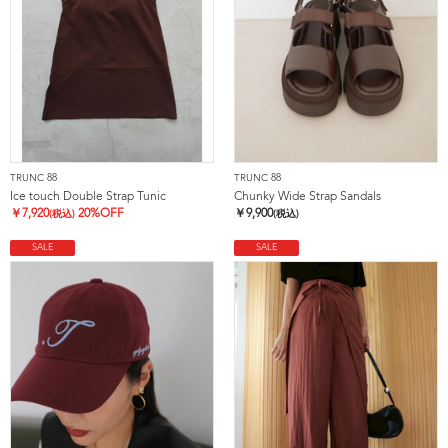
TRUNC 88
TRUNC 88
Ice touch Double Strap Tunic
Chunky Wide Strap Sandals
￥
7,920
20%OFF
￥
9,900
(税込)
(税込)
SALE
SALE