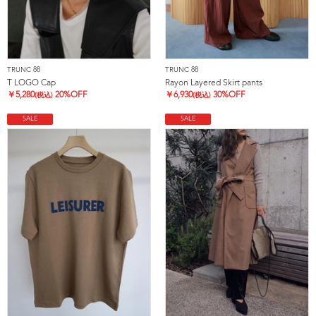
TRUNC 88
TRUNC 88
T LOGO Cap
Rayon Layered Skirt pants
￥
5,280
20%OFF
￥
6,930
30%OFF
(税込)
(税込)
SALE
SALE