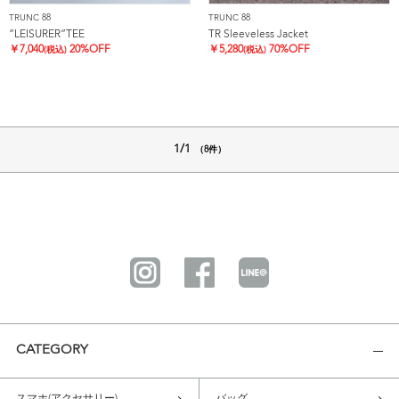
TRUNC 88
TRUNC 88
”LEISURER”TEE
TR Sleeveless Jacket
￥
7,040
20%OFF
￥
5,280
70%OFF
(税込)
(税込)
1/1
（8件）
CATEGORY