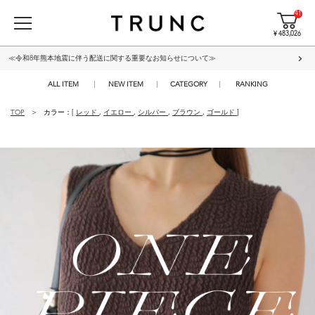
41
¥ 483,026
≪令和8年熊本地震に伴う配送に関する重要なお知らせについて≫
ALL ITEM
NEW ITEM
CATEGORY
RANKING
TOP
カラー：[
レッド
,
イエロー
,
シルバー
,
ブラウン
,
ゴールド
]