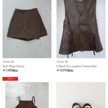
TRUNC 88
TRUNC 88
Twill Wrap Shorts
V Neck Eco Leather Flared Vest
￥
7,920
￥
13,970
(税込)
(税込)
SALE