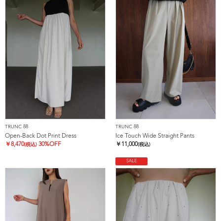
TRUNC 88
TRUNC 88
Open-Back Dot Print Dress
Ice Touch Wide Straight Pants
￥
8,470
30%OFF
￥
11,000
(税込)
(税込)
SALE