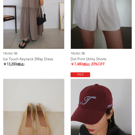
TRUNC 88
TRUNC 88
Ice Touch Keyneck 2Way Dress
Dot Print Utility Shorts
￥
13,200
￥
7,480
20%OFF
(税込)
(税込)
SALE