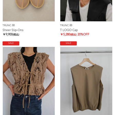
TRUNC 88
TRUNC 88
Sheer Slip-Ons
T LOGO Cap
￥
9,900
￥
5,280
20%OFF
(税込)
(税込)
SALE
SALE