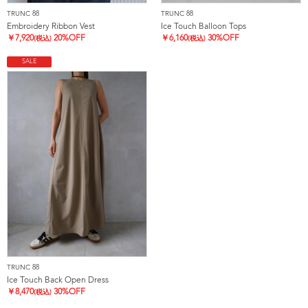
TRUNC 88
TRUNC 88
Embroidery Ribbon Vest
Ice Touch Balloon Tops
￥
7,920
20%OFF
￥
6,160
30%OFF
(税込)
(税込)
SALE
TRUNC 88
Ice Touch Back Open Dress
￥
8,470
30%OFF
(税込)