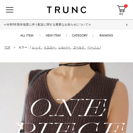
0
¥ 0
≪令和8年熊本地震に伴う配送に関する重要なお知らせについて≫
ALL ITEM
NEW ITEM
CATEGORY
RANKING
TOP
カラー：[
レッド
,
イエロー
,
シルバー
,
ゴールド
,
ベージュ
]