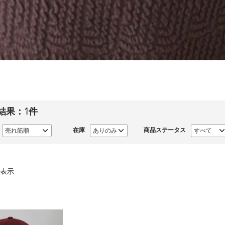
結果：
1
件
在庫
商品ステータス
表示