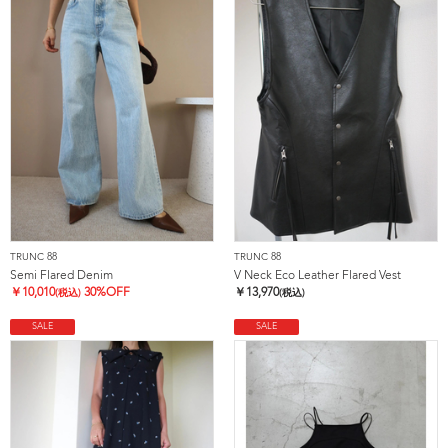
TRUNC 88
TRUNC 88
Semi Flared Denim
V Neck Eco Leather Flared Vest
￥
10,010
30%OFF
￥
13,970
(税込)
(税込)
SALE
SALE