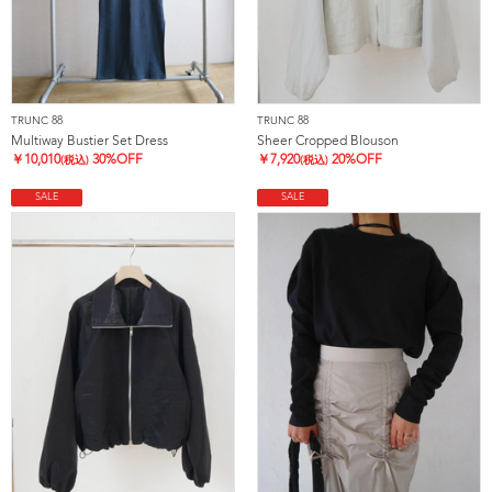
TRUNC 88
TRUNC 88
Multiway Bustier Set Dress
Sheer Cropped Blouson
￥
10,010
30%OFF
￥
7,920
20%OFF
(税込)
(税込)
SALE
SALE