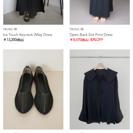
TRUNC 88
TRUNC 88
Ice Touch Keyneck 2Way Dress
Open-Back Dot Print Dress
￥
13,200
￥
8,470
30%OFF
(税込)
(税込)