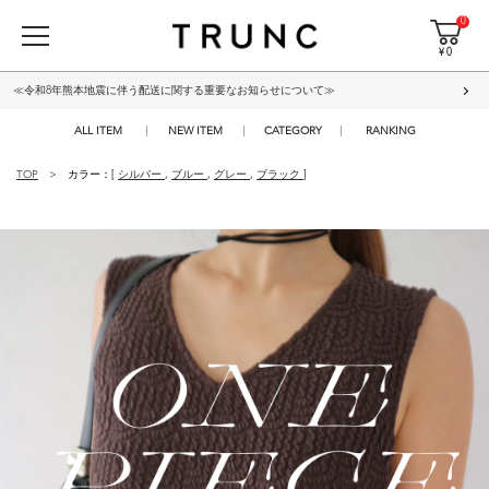
0
¥ 0
≪令和8年熊本地震に伴う配送に関する重要なお知らせについて≫
ALL ITEM
NEW ITEM
CATEGORY
RANKING
TOP
カラー：[
シルバー
,
ブルー
,
グレー
,
ブラック
]