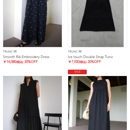
TRUNC 88
TRUNC 88
Smooth Rib Embroidery Dress
Ice touch Double Strap Tunic
￥
14,080
20%OFF
￥
7,920
20%OFF
(税込)
(税込)
SALE