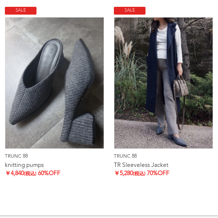
SALE
SALE
TRUNC 88
TRUNC 88
knitting pumps
TR Sleeveless Jacket
￥
4,840
60%OFF
￥
5,280
70%OFF
(税込)
(税込)