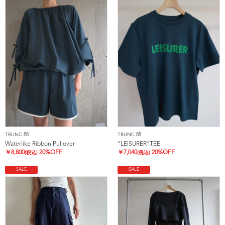
TRUNC 88
TRUNC 88
Waterlike Ribbon Pullover
”LEISURER”TEE
￥
8,800
20%OFF
￥
7,040
20%OFF
(税込)
(税込)
SALE
SALE