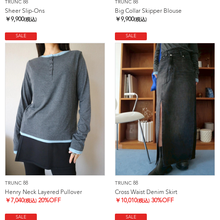
TRUNC 88
TRUNC 88
Sheer Slip-Ons
Big Collar Skipper Blouse
￥
9,900
￥
9,900
(税込)
(税込)
SALE
SALE
TRUNC 88
TRUNC 88
Henry Neck Layered Pullover
Cross Waist Denim Skirt
￥
7,040
20%OFF
￥
10,010
30%OFF
(税込)
(税込)
SALE
SALE