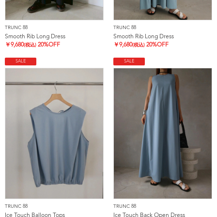
TRUNC 88
TRUNC 88
Smooth Rib Long Dress
Smooth Rib Long Dress
￥
9,680
20%OFF
￥
9,680
20%OFF
(税込)
(税込)
SALE
SALE
TRUNC 88
TRUNC 88
Ice Touch Balloon Tops
Ice Touch Back Open Dress