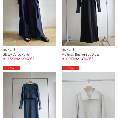
TRUNC 88
TRUNC 88
Glossy Cargo Pants
Multiway Bustier Set Dress
￥
11,880
20%OFF
￥
10,010
30%OFF
(税込)
(税込)
SALE
SALE