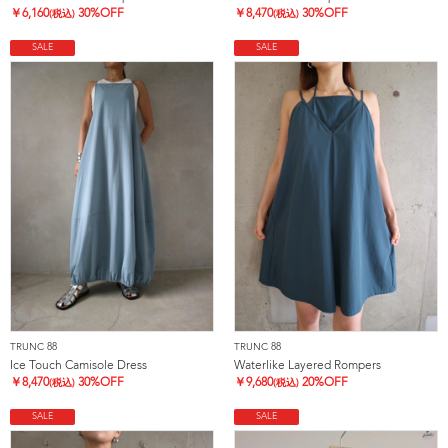
￥
6,160
30%OFF
￥
8,470
30%OFF
(税込)
(税込)
SALE
SALE
TRUNC 88
TRUNC 88
Ice Touch Camisole Dress
Waterlike Layered Rompers
￥
8,470
30%OFF
￥
9,680
20%OFF
(税込)
(税込)
SALE
SALE