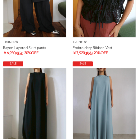
TRUNC 88
TRUNC 88
Rayon Layered Skirt pants
Embroidery Ribbon Vest
￥
6,930
30%OFF
￥
7,920
20%OFF
(税込)
(税込)
SALE
SALE