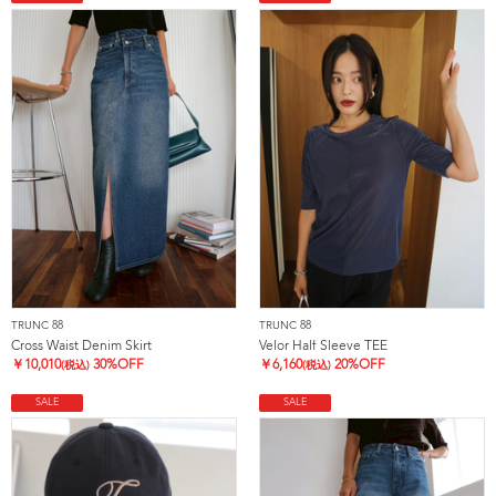
TRUNC 88
TRUNC 88
Cross Waist Denim Skirt
Velor Half Sleeve TEE
￥
10,010
30%OFF
￥
6,160
20%OFF
(税込)
(税込)
SALE
SALE