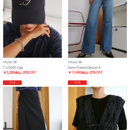
TRUNC 88
TRUNC 88
T LOGO Cap
Semi Flared DenimⅡ
￥
5,280
20%OFF
￥
11,440
20%OFF
(税込)
(税込)
SALE
SALE