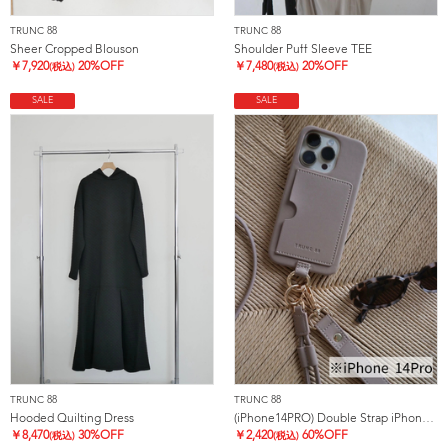
TRUNC 88
TRUNC 88
Sheer Cropped Blouson
Shoulder Puff Sleeve TEE
￥
7,920
20%OFF
￥
7,480
20%OFF
(税込)
(税込)
SALE
SALE
TRUNC 88
TRUNC 88
Hooded Quilting Dress
(iPhone14PRO) Double Strap iPhone Case
￥
8,470
30%OFF
￥
2,420
60%OFF
(税込)
(税込)