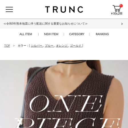
43
¥ 506,288
≪令和8年熊本地震に伴う配送に関する重要なお知らせについて≫
ALL ITEM
NEW ITEM
CATEGORY
RANKING
TOP
カラー：[
シルバー
,
ブルー
,
オレンジ
,
ゴールド
]