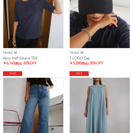
TRUNC 88
TRUNC 88
Velor Half Sleeve TEE
T LOGO Cap
￥
6,160
20%OFF
￥
5,280
20%OFF
(税込)
(税込)
SALE
SALE