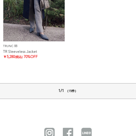
TRUNC 88
TR Sleeveless Jacket
￥
5,280
70%OFF
(税込)
1/1
（15件）