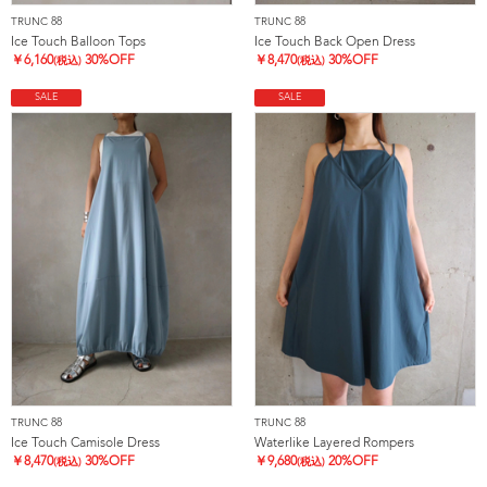
TRUNC 88
TRUNC 88
Ice Touch Balloon Tops
Ice Touch Back Open Dress
￥
6,160
30%OFF
￥
8,470
30%OFF
(税込)
(税込)
SALE
SALE
TRUNC 88
TRUNC 88
Ice Touch Camisole Dress
Waterlike Layered Rompers
￥
8,470
30%OFF
￥
9,680
20%OFF
(税込)
(税込)