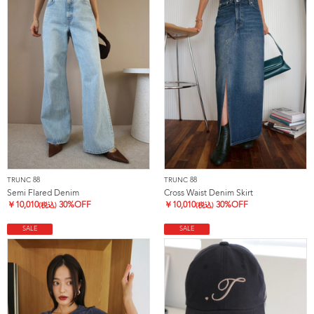
TRUNC 88
TRUNC 88
Semi Flared Denim
Cross Waist Denim Skirt
￥
10,010
30%OFF
￥
10,010
30%OFF
(税込)
(税込)
SALE
SALE