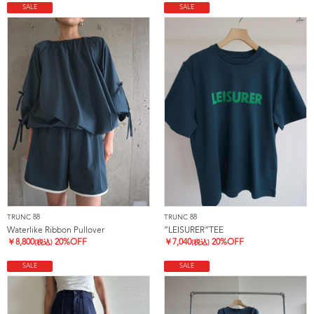
SALE
SALE
TRUNC 88
TRUNC 88
Waterlike Ribbon Pullover
”LEISURER”TEE
￥
8,800
20%OFF
￥
7,040
20%OFF
(税込)
(税込)
SALE
SALE