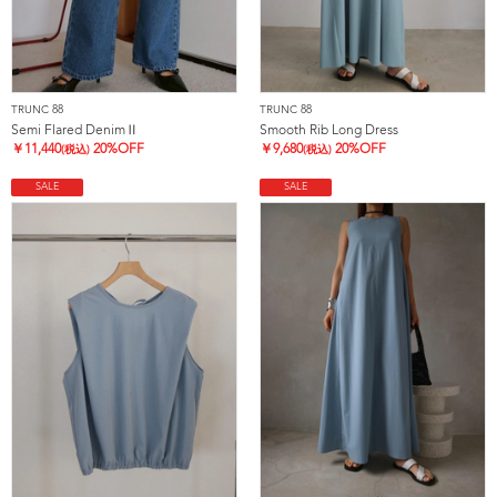
TRUNC 88
TRUNC 88
Semi Flared DenimⅡ
Smooth Rib Long Dress
￥
11,440
20%OFF
￥
9,680
20%OFF
(税込)
(税込)
SALE
SALE