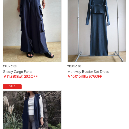
TRUNC 88
TRUNC 88
Glossy Cargo Pants
Multiway Bustier Set Dress
￥
11,880
20%OFF
￥
10,010
30%OFF
(税込)
(税込)
SALE