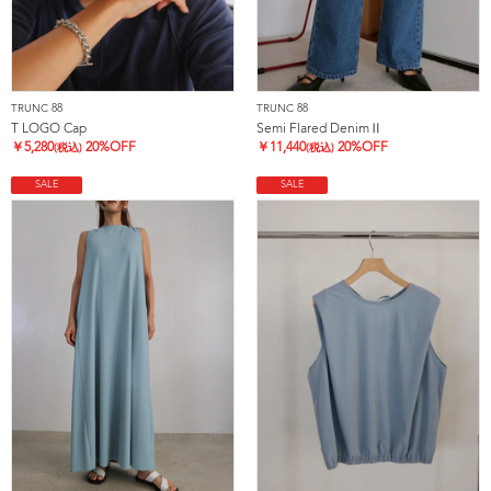
TRUNC 88
TRUNC 88
T LOGO Cap
Semi Flared DenimⅡ
￥
5,280
20%OFF
￥
11,440
20%OFF
(税込)
(税込)
SALE
SALE