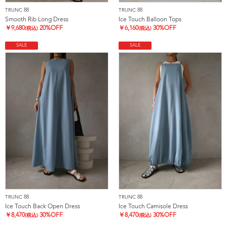
TRUNC 88
TRUNC 88
Smooth Rib Long Dress
Ice Touch Balloon Tops
￥
9,680
20%OFF
￥
6,160
30%OFF
(税込)
(税込)
SALE
SALE
TRUNC 88
TRUNC 88
Ice Touch Back Open Dress
Ice Touch Camisole Dress
￥
8,470
30%OFF
￥
8,470
30%OFF
(税込)
(税込)