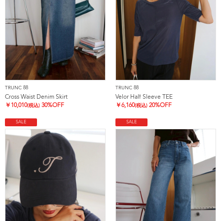
TRUNC 88
TRUNC 88
Cross Waist Denim Skirt
Velor Half Sleeve TEE
￥
10,010
30%OFF
￥
6,160
20%OFF
(税込)
(税込)
SALE
SALE