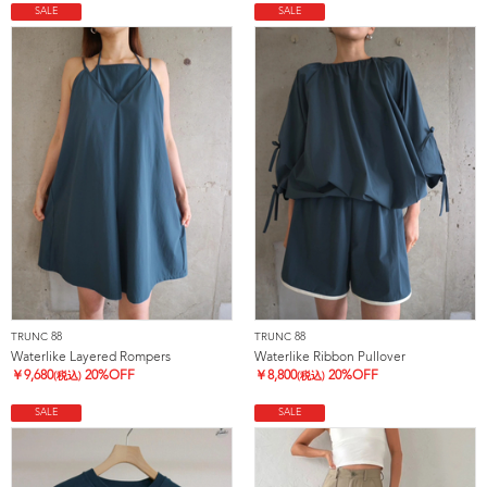
SALE
SALE
TRUNC 88
TRUNC 88
Waterlike Layered Rompers
Waterlike Ribbon Pullover
￥
9,680
20%OFF
￥
8,800
20%OFF
(税込)
(税込)
SALE
SALE