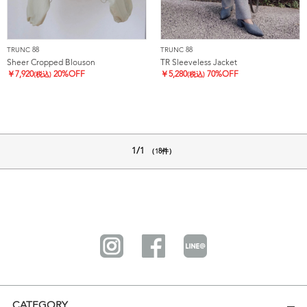
TRUNC 88
TRUNC 88
Sheer Cropped Blouson
TR Sleeveless Jacket
￥
7,920
20%OFF
￥
5,280
70%OFF
(税込)
(税込)
1/1
（18件）
CATEGORY