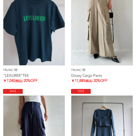
TRUNC 88
TRUNC 88
”LEISURER”TEE
Glossy Cargo Pants
￥
7,040
20%OFF
￥
11,880
20%OFF
(税込)
(税込)
SALE
SALE