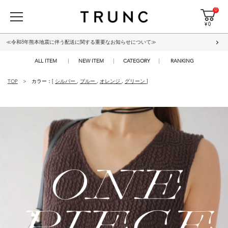
0
¥ 0
≪令和8年熊本地震に伴う配送に関する重要なお知らせについて≫
ALL ITEM
NEW ITEM
CATEGORY
RANKING
TOP
カラー：[
シルバー
,
ブルー
,
オレンジ
,
グリーン
]