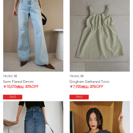
TRUNC 88
TRUNC 88
Semi Flared Denim
Gingham Gathered Tunic
￥
10,010
30%OFF
￥
7,920
20%OFF
(税込)
(税込)
SALE
SALE