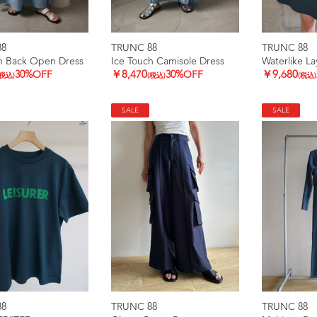
88
TRUNC 88
TRUNC 88
h Back Open Dress
Ice Touch Camisole Dress
Waterlike L
30%OFF
￥8,470
30%OFF
￥9,680
(税込)
(税込)
(税込)
SALE
SALE
88
TRUNC 88
TRUNC 88