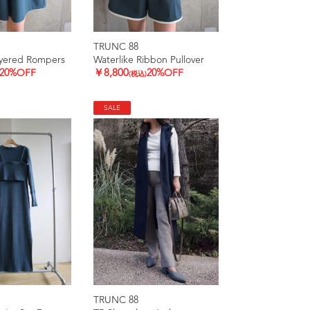
TRUNC 88
ayered Rompers
Waterlike Ribbon Pullover
20%OFF
￥8,800
20%OFF
(税込)
SALE
TRUNC 88