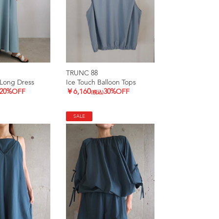
TRUNC 88
Long Dress
Ice Touch Balloon Tops
20%OFF
￥6,160
30%OFF
(税込)
SALE