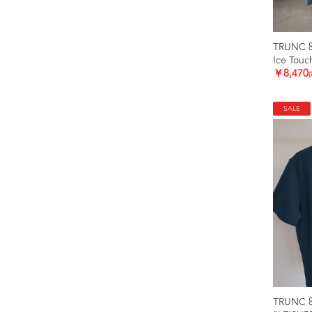
TRUNC 
Ice Touc
￥8,470
SALE
TRUNC 