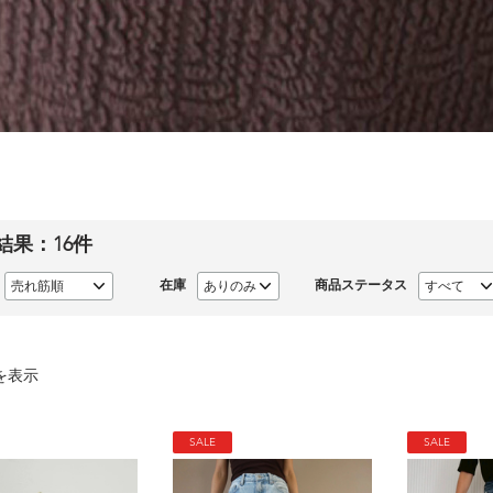
結果：
16
件
在庫
商品ステータス
を表示
SALE
SALE