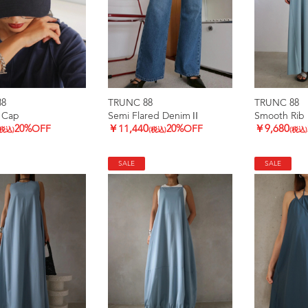
88
TRUNC 88
TRUNC 88
 Cap
Semi Flared DenimⅡ
Smooth Rib 
20%OFF
￥11,440
20%OFF
￥9,680
(税込)
(税込)
(税込)
SALE
SALE