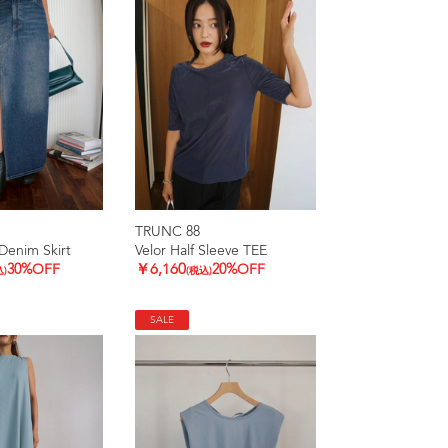
TRUNC 88
Denim Skirt
Velor Half Sleeve TEE
30%OFF
￥6,160
20%OFF
込)
(税込)
SALE