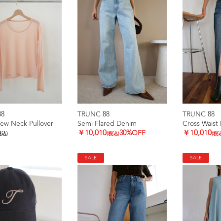
88
TRUNC 88
TRUNC 88
ew Neck Pullover
Semi Flared Denim
Cross Waist 
￥10,010
30%OFF
￥10,010
税込)
(税込)
(税
SALE
SALE