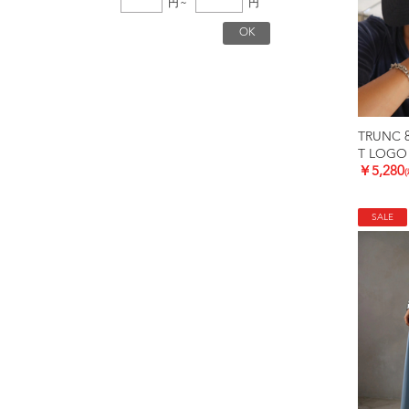
円
~
円
TRUNC 
T LOGO
￥5,280
SALE