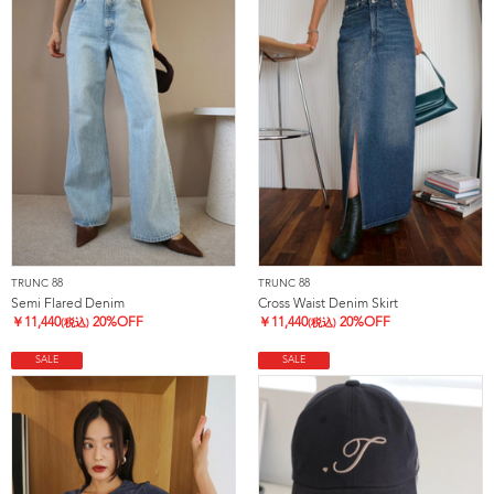
TRUNC 88
TRUNC 88
Semi Flared Denim
Cross Waist Denim Skirt
￥
11,440
20%OFF
￥
11,440
20%OFF
(税込)
(税込)
SALE
SALE