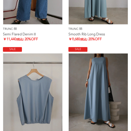
TRUNC 88
TRUNC 88
Semi Flared DenimⅡ
Smooth Rib Long Dress
￥
11,440
20%OFF
￥
9,680
20%OFF
(税込)
(税込)
SALE
SALE