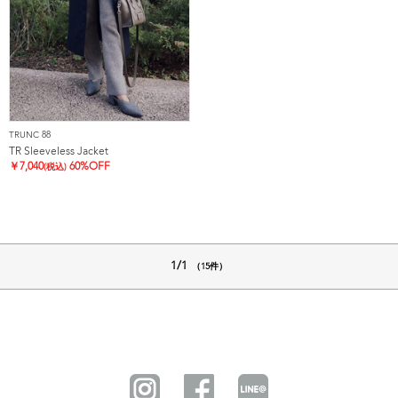
TRUNC 88
TR Sleeveless Jacket
￥
7,040
60%OFF
(税込)
1/1
（15件）