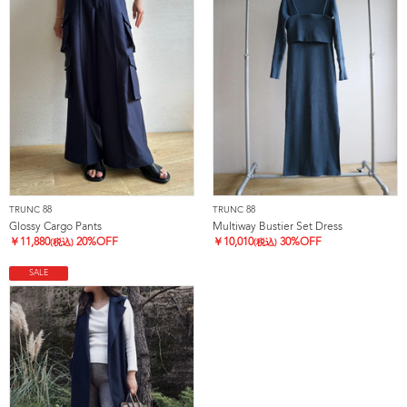
TRUNC 88
TRUNC 88
Glossy Cargo Pants
Multiway Bustier Set Dress
￥
11,880
20%OFF
￥
10,010
30%OFF
(税込)
(税込)
SALE