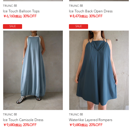
TRUNC 88
TRUNC 88
Ice Touch Balloon Tops
Ice Touch Back Open Dress
￥
6,160
30%OFF
￥
8,470
30%OFF
(税込)
(税込)
SALE
SALE
TRUNC 88
TRUNC 88
Ice Touch Camisole Dress
Waterlike Layered Rompers
￥
9,680
20%OFF
￥
9,680
20%OFF
(税込)
(税込)