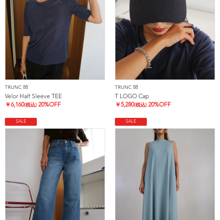
TRUNC 88
TRUNC 88
Velor Half Sleeve TEE
T LOGO Cap
￥
6,160
20%OFF
￥
5,280
20%OFF
(税込)
(税込)
SALE
SALE