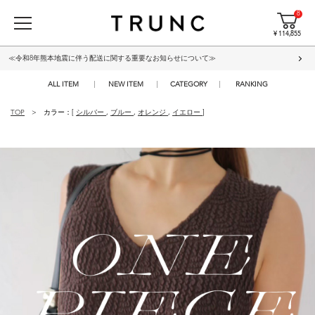
8
¥ 114,855
≪令和8年熊本地震に伴う配送に関する重要なお知らせについて≫
ALL ITEM
NEW ITEM
CATEGORY
RANKING
TOP
カラー：[
シルバー
,
ブルー
,
オレンジ
,
イエロー
]