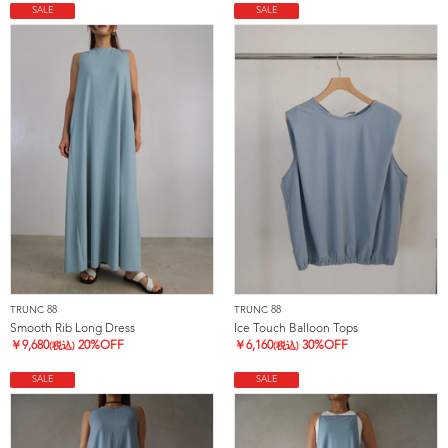
SALE
SALE
TRUNC 88
TRUNC 88
Smooth Rib Long Dress
Ice Touch Balloon Tops
￥
9,680
20%OFF
￥
6,160
30%OFF
(税込)
(税込)
SALE
SALE