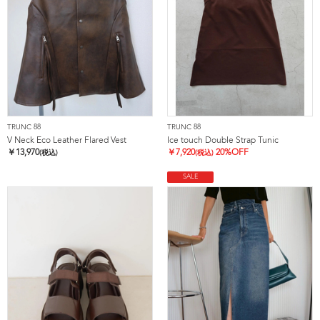
TRUNC 88
TRUNC 88
V Neck Eco Leather Flared Vest
Ice touch Double Strap Tunic
￥
13,970
￥
7,920
20%OFF
(税込)
(税込)
SALE