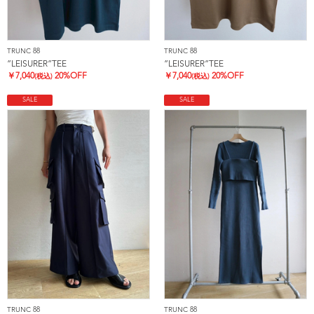
TRUNC 88
TRUNC 88
”LEISURER”TEE
”LEISURER”TEE
￥
7,040
20%OFF
￥
7,040
20%OFF
(税込)
(税込)
SALE
SALE
TRUNC 88
TRUNC 88