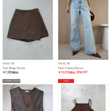
TRUNC 88
TRUNC 88
Twill Wrap Shorts
Semi Flared Denim
￥
7,920
￥
10,010
30%OFF
(税込)
(税込)
COMING SOON
SALE