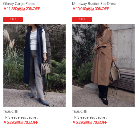
Glossy Cargo Pants
Multiway Bustier Set Dress
￥
11,880
20%OFF
￥
10,010
30%OFF
(税込)
(税込)
SALE
SALE
TRUNC 88
TRUNC 88
TR Sleeveless Jacket
TR Sleeveless Jacket
￥
5,280
70%OFF
￥
5,280
70%OFF
(税込)
(税込)