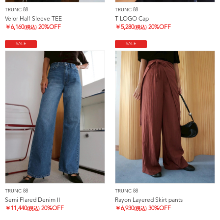
TRUNC 88
TRUNC 88
Velor Half Sleeve TEE
T LOGO Cap
￥
6,160
20%OFF
￥
5,280
20%OFF
(税込)
(税込)
SALE
SALE
TRUNC 88
TRUNC 88
Semi Flared DenimⅡ
Rayon Layered Skirt pants
￥
11,440
20%OFF
￥
6,930
30%OFF
(税込)
(税込)