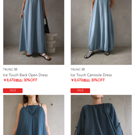
TRUNC 88
TRUNC 88
Ice Touch Back Open Dress
Ice Touch Camisole Dress
￥
8,470
30%OFF
￥
8,470
30%OFF
(税込)
(税込)
SALE
SALE