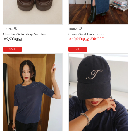
TRUNC 88
TRUNC 88
Chunky Wide Strap Sandals
Cross Waist Denim Skirt
￥
9,900
￥
10,010
30%OFF
(税込)
(税込)
SALE
SALE