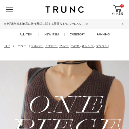
8
¥ 114,855
≪令和8年熊本地震に伴う配送に関する重要なお知らせについて≫
ALL ITEM
NEW ITEM
CATEGORY
RANKING
TOP
カラー：[
シルバー
,
イエロー
,
ブルー
,
その他
,
オレンジ
,
ブラウン
]