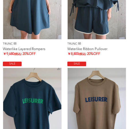
TRUNC 88
TRUNC 88
Waterlike Layered Rompers
Waterlike Ribbon Pullover
￥
9,680
20%OFF
￥
8,800
20%OFF
(税込)
(税込)
SALE
SALE