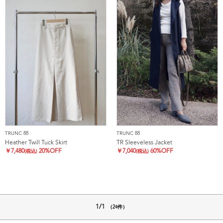
TRUNC 88
TRUNC 88
Heather Twill Tuck Skirt
TR Sleeveless Jacket
￥
7,480
20%OFF
￥
7,040
60%OFF
(税込)
(税込)
1/1
（24件）