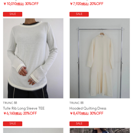
￥
10,010
30%OFF
￥
7,920
20%OFF
(税込)
(税込)
SALE
SALE
TRUNC 88
TRUNC 88
Tulle Rib Long Sleeve TEE
Hooded Quilting Dress
￥
6,160
20%OFF
￥
8,470
30%OFF
(税込)
(税込)
SALE
SALE