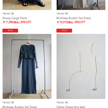
TRUNC 88
TRUNC 88
Glossy Cargo Pants
Multiway Bustier Set Dress
￥
11,880
20%OFF
￥
10,010
30%OFF
(税込)
(税込)
SALE
SALE
TRUNC 88
TRUNC 88
Multiway Bustier Set Dress
Garter Straps Knit Vest