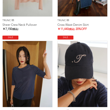
TRUNC 88
TRUNC 88
Sheer Crew Neck Pullover
Cross Waist Denim Skirt
￥
7,150
￥
11,440
20%OFF
(税込)
(税込)
SALE
SALE