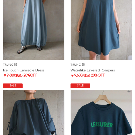
TRUNC 88
TRUNC 88
Ice Touch Camisole Dress
Waterlike Layered Rompers
￥
9,680
20%OFF
￥
9,680
20%OFF
(税込)
(税込)
SALE
SALE