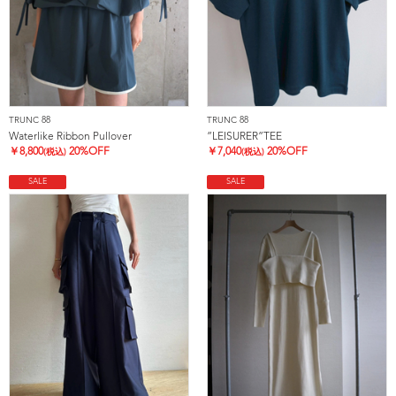
TRUNC 88
TRUNC 88
Waterlike Ribbon Pullover
”LEISURER”TEE
￥
8,800
20%OFF
￥
7,040
20%OFF
(税込)
(税込)
SALE
SALE