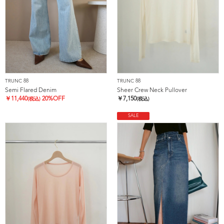
TRUNC 88
TRUNC 88
Semi Flared Denim
Sheer Crew Neck Pullover
￥
11,440
20%OFF
￥
7,150
(税込)
(税込)
SALE