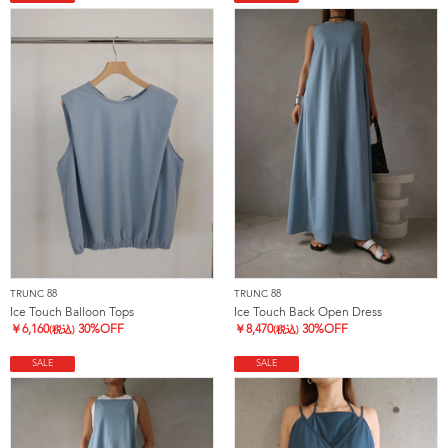
TRUNC 88
TRUNC 88
Ice Touch Balloon Tops
Ice Touch Back Open Dress
￥
6,160
30%OFF
￥
8,470
30%OFF
(税込)
(税込)
SALE
SALE