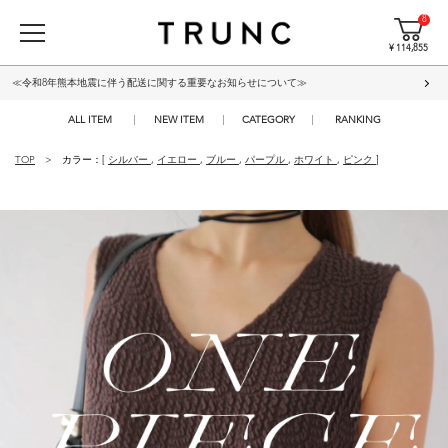
8
¥ 114,855
≪令和8年熊本地震に伴う配送に関する重要なお知らせについて≫
ALL ITEM
NEW ITEM
CATEGORY
RANKING
TOP
カラー：[
シルバー
,
イエロー
,
ブルー
,
パープル
,
ホワイト
,
ピンク
]