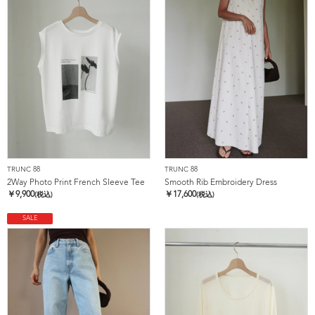
TRUNC 88
TRUNC 88
2Way Photo Print French Sleeve Tee
Smooth Rib Embroidery Dress
￥
9,900
￥
17,600
(税込)
(税込)
SALE