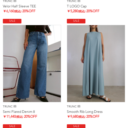
TRUNC 88
TRUNC 88
Velor Half Sleeve TEE
T LOGO Cap
￥
6,160
20%OFF
￥
5,280
20%OFF
(税込)
(税込)
SALE
SALE
TRUNC 88
TRUNC 88
Semi Flared DenimⅡ
Smooth Rib Long Dress
￥
11,440
20%OFF
￥
9,680
20%OFF
(税込)
(税込)
SALE
SALE