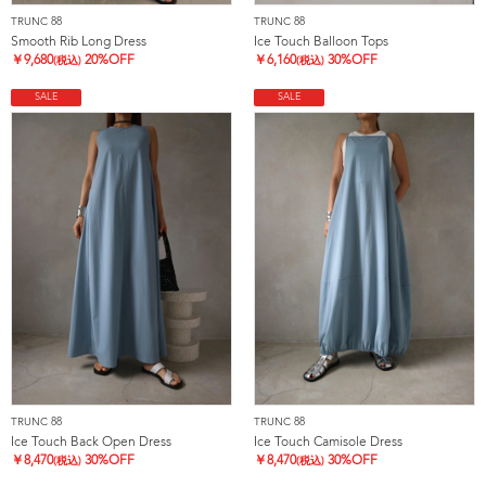
TRUNC 88
TRUNC 88
Smooth Rib Long Dress
Ice Touch Balloon Tops
￥
9,680
20%OFF
￥
6,160
30%OFF
(税込)
(税込)
SALE
SALE
TRUNC 88
TRUNC 88
Ice Touch Back Open Dress
Ice Touch Camisole Dress
￥
8,470
30%OFF
￥
8,470
30%OFF
(税込)
(税込)