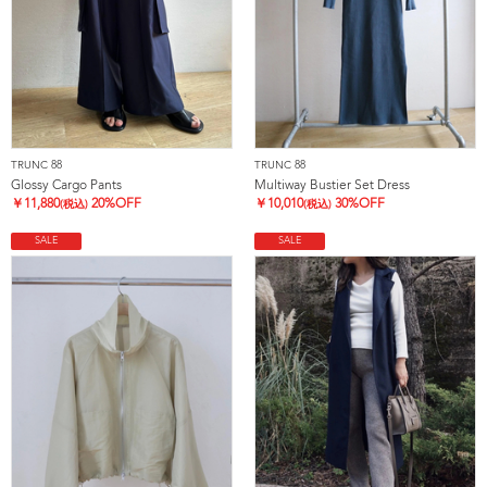
TRUNC 88
TRUNC 88
Glossy Cargo Pants
Multiway Bustier Set Dress
￥
11,880
20%OFF
￥
10,010
30%OFF
(税込)
(税込)
SALE
SALE