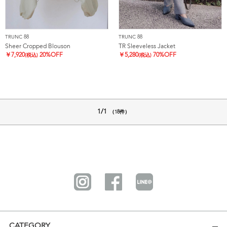
TRUNC 88
TRUNC 88
Sheer Cropped Blouson
TR Sleeveless Jacket
￥
7,920
20%OFF
￥
5,280
70%OFF
(税込)
(税込)
1/1
（18件）
CATEGORY