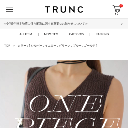
0
¥ 0
≪令和8年熊本地震に伴う配送に関する重要なお知らせについて≫
ALL ITEM
NEW ITEM
CATEGORY
RANKING
TOP
カラー：[
シルバー
,
イエロー
,
グリーン
,
ブルー
,
ゴールド
]