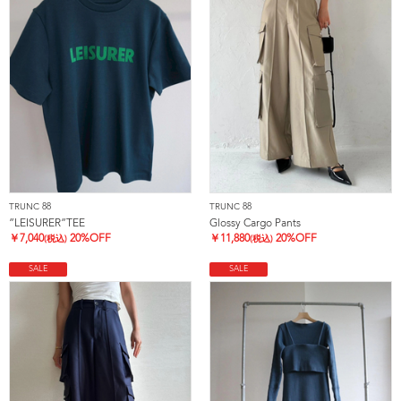
TRUNC 88
TRUNC 88
”LEISURER”TEE
Glossy Cargo Pants
￥
7,040
20%OFF
￥
11,880
20%OFF
(税込)
(税込)
SALE
SALE