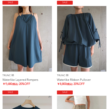
SALE
SALE
TRUNC 88
TRUNC 88
Waterlike Layered Rompers
Waterlike Ribbon Pullover
￥
9,680
20%OFF
￥
8,800
20%OFF
(税込)
(税込)
SALE
SALE