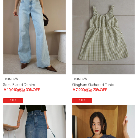
TRUNC 88
TRUNC 88
Semi Flared Denim
Gingham Gathered Tunic
￥
10,010
30%OFF
￥
7,920
20%OFF
(税込)
(税込)
SALE
SALE