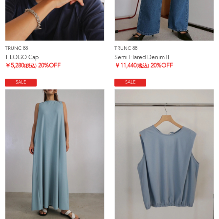
TRUNC 88
TRUNC 88
T LOGO Cap
Semi Flared DenimⅡ
￥
5,280
20%OFF
￥
11,440
20%OFF
(税込)
(税込)
SALE
SALE