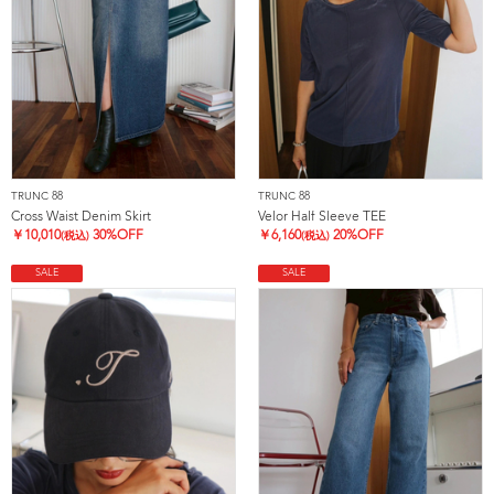
TRUNC 88
TRUNC 88
Cross Waist Denim Skirt
Velor Half Sleeve TEE
￥
10,010
30%OFF
￥
6,160
20%OFF
(税込)
(税込)
SALE
SALE