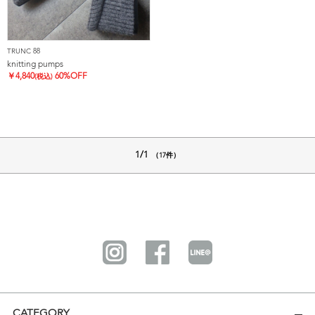
TRUNC 88
knitting pumps
￥
4,840
60%OFF
(税込)
1/1
（17件）
CATEGORY