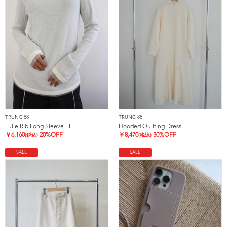
TRUNC 88
TRUNC 88
Tulle Rib Long Sleeve TEE
Hooded Quilting Dress
￥
6,160
20%OFF
￥
8,470
30%OFF
(税込)
(税込)
SALE
SALE