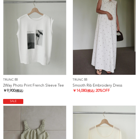
TRUNC 88
TRUNC 88
2Way Photo Print French Sleeve Tee
Smooth Rib Embroidery Dress
￥
9,900
￥
14,080
20%OFF
(税込)
(税込)
SALE