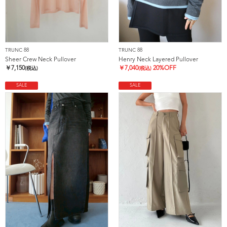
TRUNC 88
TRUNC 88
Sheer Crew Neck Pullover
Henry Neck Layered Pullover
￥
7,150
￥
7,040
20%OFF
(税込)
(税込)
SALE
SALE