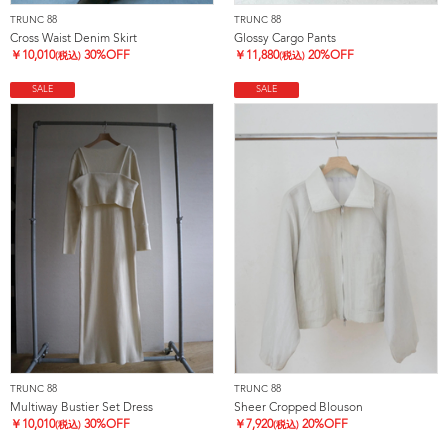
TRUNC 88
TRUNC 88
Cross Waist Denim Skirt
Glossy Cargo Pants
￥
10,010
30%OFF
￥
11,880
20%OFF
(税込)
(税込)
SALE
SALE
TRUNC 88
TRUNC 88
Multiway Bustier Set Dress
Sheer Cropped Blouson
￥
10,010
30%OFF
￥
7,920
20%OFF
(税込)
(税込)