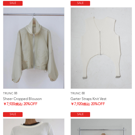
SALE
SALE
TRUNC 88
TRUNC 88
Sheer Cropped Blouson
Garter Straps Knit Vest
￥
7,920
20%OFF
￥
7,920
20%OFF
(税込)
(税込)
SALE
SALE