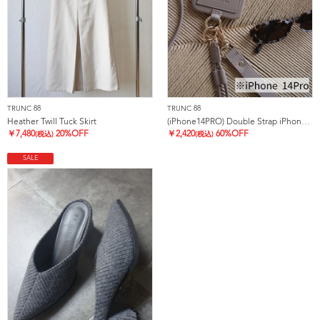
TRUNC 88
TRUNC 88
Heather Twill Tuck Skirt
(iPhone14PRO) Double Strap iPhone Case
￥
7,480
20%OFF
￥
2,420
60%OFF
(税込)
(税込)
SALE