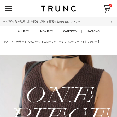
0
¥ 0
≪令和8年熊本地震に伴う配送に関する重要なお知らせについて≫
ALL ITEM
NEW ITEM
CATEGORY
RANKING
TOP
カラー：[
シルバー
,
イエロー
,
グリーン
,
ピンク
,
ホワイト
,
グレー
]