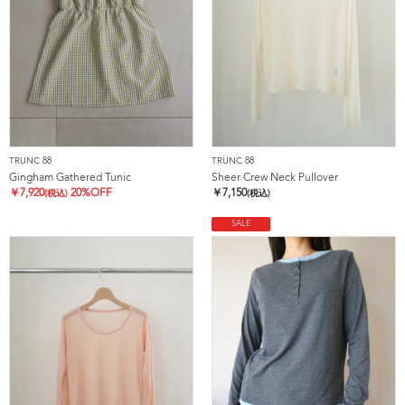
TRUNC 88
TRUNC 88
Gingham Gathered Tunic
Sheer Crew Neck Pullover
￥
7,920
20%OFF
￥
7,150
(税込)
(税込)
SALE