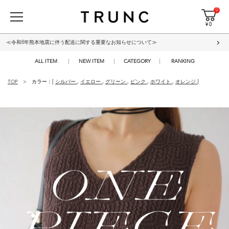
0
¥ 0
≪令和8年熊本地震に伴う配送に関する重要なお知らせについて≫
ALL ITEM
NEW ITEM
CATEGORY
RANKING
TOP
カラー：[
シルバー
,
イエロー
,
グリーン
,
ピンク
,
ホワイト
,
オレンジ
]