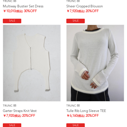
TRUNC 88
TRUNC 88
Multiway Bustier Set Dress
Sheer Cropped Blouson
￥
10,010
30%OFF
￥
7,920
20%OFF
(税込)
(税込)
SALE
SALE
TRUNC 88
TRUNC 88
Garter Straps Knit Vest
Tulle Rib Long Sleeve TEE
￥
7,920
20%OFF
￥
6,160
20%OFF
(税込)
(税込)
SALE
SALE