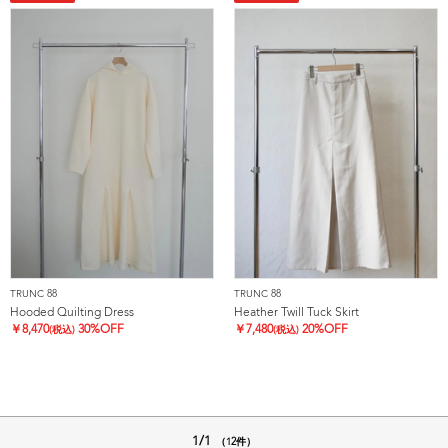
TRUNC 88
TRUNC 88
Hooded Quilting Dress
Heather Twill Tuck Skirt
￥
8,470
30%OFF
￥
7,480
20%OFF
(税込)
(税込)
1/1
（12件）