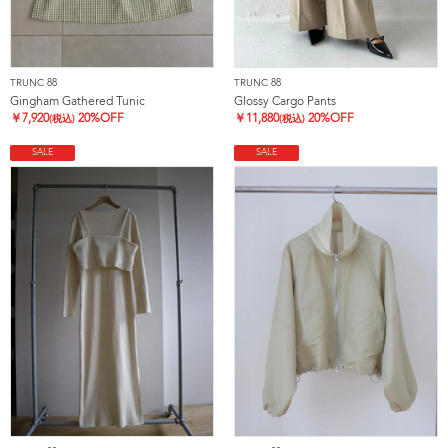
TRUNC 88
TRUNC 88
Gingham Gathered Tunic
Glossy Cargo Pants
￥
7,920
20%OFF
￥
11,880
20%OFF
(税込)
(税込)
SALE
SALE