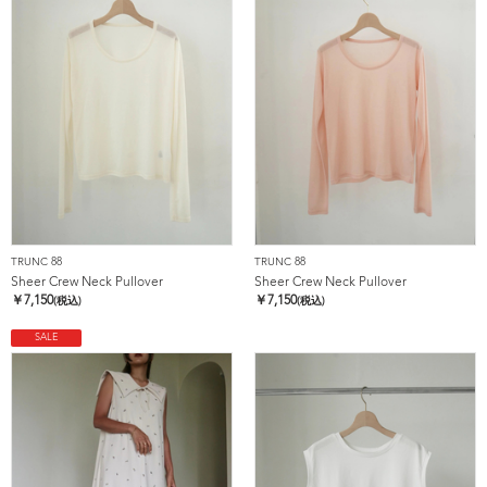
TRUNC 88
TRUNC 88
Sheer Crew Neck Pullover
Sheer Crew Neck Pullover
￥
7,150
￥
7,150
(税込)
(税込)
SALE