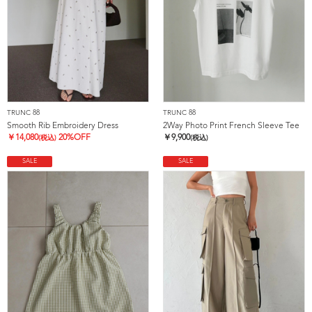
TRUNC 88
TRUNC 88
Smooth Rib Embroidery Dress
2Way Photo Print French Sleeve Tee
￥
14,080
20%OFF
￥
9,900
(税込)
(税込)
SALE
SALE